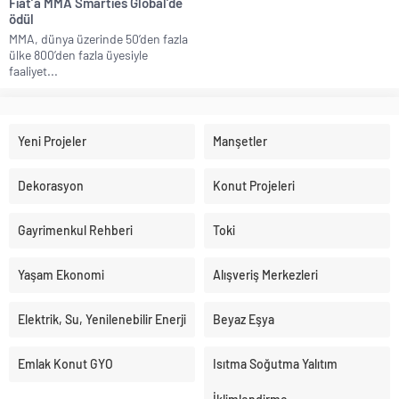
Fiat’a MMA Smarties Global’de
ödül
MMA, dünya üzerinde 50’den fazla
ülke 800’den fazla üyesiyle
faaliyet...
Yeni Projeler
Manşetler
Dekorasyon
Konut Projeleri
Gayrimenkul Rehberi
Toki
Yaşam Ekonomi
Alışveriş Merkezleri
Elektrik, Su, Yenilenebilir Enerji
Beyaz Eşya
Emlak Konut GYO
Isıtma Soğutma Yalıtım