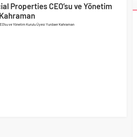
ri’nin ilk yüksek hızlı demiryolu projesine Kalyon İnşaat imzası
ial Properties CEO’su ve Yönetim
r Kahraman
CEO’su ve Yönetim Kurulu Üyesi Yurdaer Kahraman