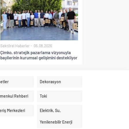
Sektörel Haberler
06.08.2026
Çimko, stratejik pazarlama vizyonuyla
bayilerinin kurumsal gelişimini destekliyor
etler
Dekorasyon
imenkul Rehberi
Toki
eriş Merkezleri
Elektrik, Su,
Yenilenebilir Enerji