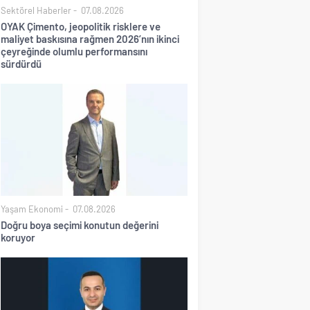
Sektörel Haberler
07.08.2026
OYAK Çimento, jeopolitik risklere ve
maliyet baskısına rağmen 2026’nın ikinci
çeyreğinde olumlu performansını
sürdürdü
Yaşam Ekonomi
07.08.2026
Doğru boya seçimi konutun değerini
koruyor