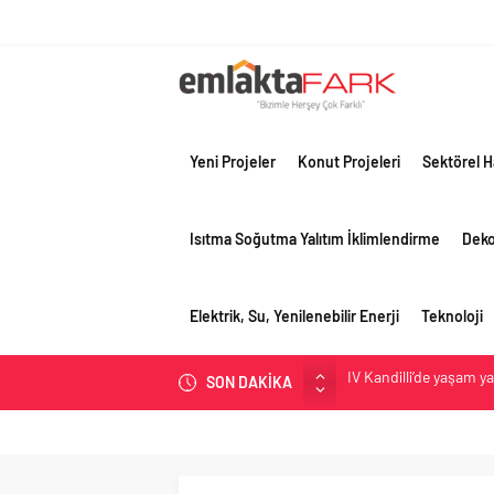
Yeni Projeler
Konut Projeleri
Sektörel H
Isıtma Soğutma Yalıtım İklimlendirme
Dek
Elektrik, Su, Yenilenebilir Enerji
Teknoloji
İV Kandilli’de yaşam y
SON DAKİKA
OYAK Çimento, jeopolit
çeyreğinde olumlu pe
Geberit Info Showroom,
Çimko, stratejik pazar