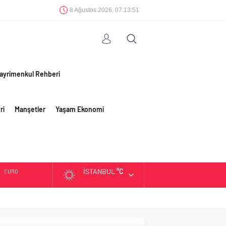
8 Ağustos 2026, 07:13:51
ayrimenkul Rehberi
ri
Manşetler
Yaşam Ekonomi
İSTANBUL
°C
EURO
ALTIN
BIST