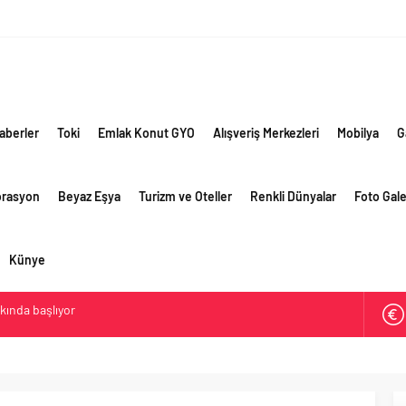
aberler
Toki
Emlak Konut GYO
Alışveriş Merkezleri
Mobilya
G
orasyon
Beyaz Eşya
Turizm ve Oteller
Renkli Dünyalar
Foto Gale
Künye
akında başlıyor
ik risklere ve maliyet baskısına rağmen 2026’nın ikinci
rformansını sürdürdü
 yaklaşık 300 sektör profesyonelini ağırladı
lama vizyonuyla bayilerinin kurumsal gelişimini destekliyor