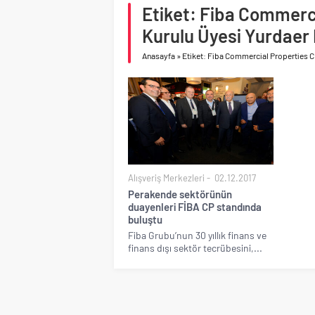
Birleşik Arap Emirlikle
Etiket: Fiba Commerc
Kurulu Üyesi Yurdae
Anasayfa
»
Etiket: Fiba Commercial Properties 
Alışveriş Merkezleri
02.12.2017
Perakende sektörünün
duayenleri FİBA CP standında
buluştu
Fiba Grubu’nun 30 yıllık finans ve
finans dışı sektör tecrübesini,...