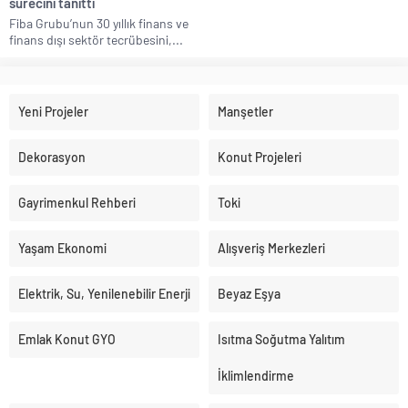
sürecini tanıttı
Fiba Grubu’nun 30 yıllık finans ve
finans dışı sektör tecrübesini,...
Yeni Projeler
Manşetler
Dekorasyon
Konut Projeleri
Gayrimenkul Rehberi
Toki
Yaşam Ekonomi
Alışveriş Merkezleri
Elektrik, Su, Yenilenebilir Enerji
Beyaz Eşya
Emlak Konut GYO
Isıtma Soğutma Yalıtım
İklimlendirme