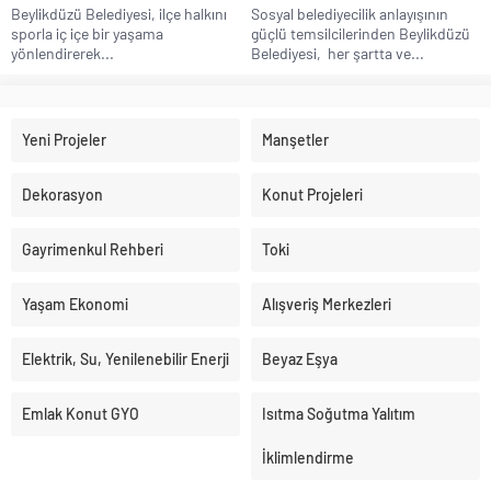
Beylikdüzü Belediyesi, ilçe halkını
Sosyal belediyecilik anlayışının
sporla iç içe bir yaşama
güçlü temsilcilerinden Beylikdüzü
yönlendirerek...
Belediyesi, her şartta ve...
Yeni Projeler
Manşetler
Dekorasyon
Konut Projeleri
Gayrimenkul Rehberi
Toki
Yaşam Ekonomi
Alışveriş Merkezleri
Elektrik, Su, Yenilenebilir Enerji
Beyaz Eşya
Emlak Konut GYO
Isıtma Soğutma Yalıtım
İklimlendirme