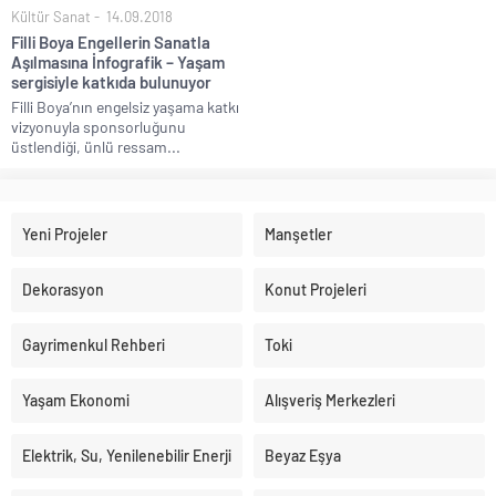
Kültür Sanat
14.09.2018
Filli Boya Engellerin Sanatla
Aşılmasına İnfografik – Yaşam
sergisiyle katkıda bulunuyor
Filli Boya’nın engelsiz yaşama katkı
vizyonuyla sponsorluğunu
üstlendiği, ünlü ressam...
Yeni Projeler
Manşetler
Dekorasyon
Konut Projeleri
Gayrimenkul Rehberi
Toki
Yaşam Ekonomi
Alışveriş Merkezleri
Elektrik, Su, Yenilenebilir Enerji
Beyaz Eşya