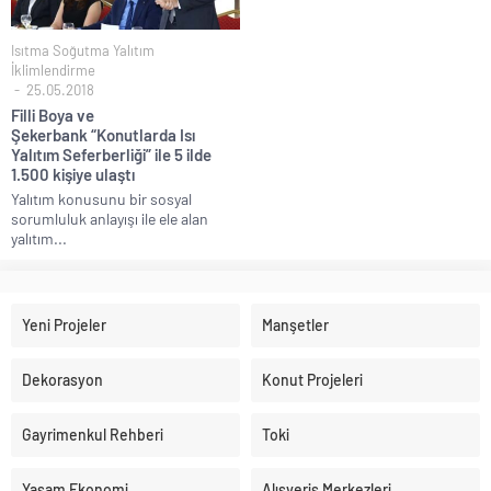
Isıtma Soğutma Yalıtım
İklimlendirme
25.05.2018
Filli Boya ve
Şekerbank “Konutlarda Isı
Yalıtım Seferberliği” ile 5 ilde
1.500 kişiye ulaştı
Yalıtım konusunu bir sosyal
sorumluluk anlayışı ile ele alan
yalıtım...
Yeni Projeler
Manşetler
Dekorasyon
Konut Projeleri
Gayrimenkul Rehberi
Toki
Yaşam Ekonomi
Alışveriş Merkezleri