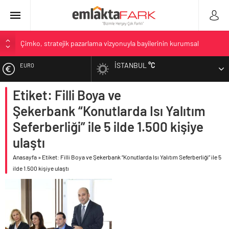
Çimko, stratejik pazarlama vizyonuyla bayilerinin kurumsal
gelişimini destekliyor
İSTANBUL
°C
EURO
Birleşik Arap Emirlikleri’nin ilk yüksek hızlı demiryolu projesine
Kalyon İnşaat imzası
Etiket: Filli Boya ve
ALTIN
Filli Boya geleceğin şehirlerine hem renk hem dayanım
kazandırıyor
Şekerbank “Konutlarda Isı Yalıtım
BIST
Tosyalı’nın döngüsel üretim vizyonuyla geliştirilen cüruf bazlı
Seferberliği” ile 5 ilde 1.500 kişiye
yüksek performanslı asfalt şimdi de Kocaeli yollarında
ulaştı
DOLAR
Geberit Info Showroom, yaklaşık 300 sektör profesyonelini
ağırladı
Anasayfa
»
Etiket: Filli Boya ve Şekerbank “Konutlarda Isı Yalıtım Seferberliği” ile 5
ilde 1.500 kişiye ulaştı