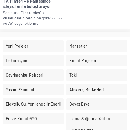
TV, filmleri 4K kalitesinde
izleyiciler ile buluşturuyor
Samsung Electronics’in
kullanıcıların tercihine göre 55″, 65″
ve 75″ seçeneklerine...
Yeni Projeler
Manşetler
Dekorasyon
Konut Projeleri
Gayrimenkul Rehberi
Toki
Yaşam Ekonomi
Alışveriş Merkezleri
Elektrik, Su, Yenilenebilir Enerji
Beyaz Eşya
Emlak Konut GYO
Isıtma Soğutma Yalıtım