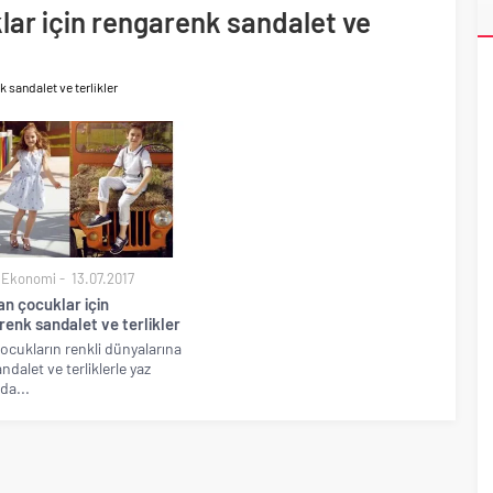
lar için rengarenk sandalet ve
li görünüm sürerken, ilk el ve ipotekli satışlarda sınırlı
ti
k sandalet ve terlikler
 Ekonomi
13.07.2017
an çocuklar için
enk sandalet ve terlikler
ocukların renkli dünyalarına
ndalet ve terliklerle yaz
da...