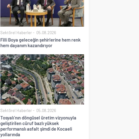
Sektörel Haberler
05.08.2026
Filli Boya geleceğin şehirlerine hem renk
hem dayanım kazandırıyor
Sektörel Haberler
05.08.2026
Tosyalı’nın döngüsel üretim vizyonuyla
geliştirilen cüruf bazlı yüksek
performanslı asfalt şimdi de Kocaeli
yollarında