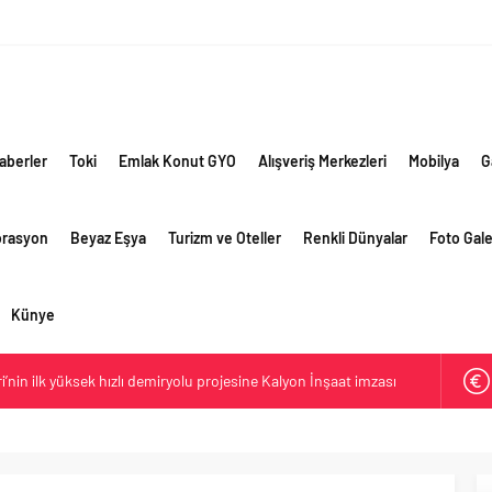
aberler
Toki
Emlak Konut GYO
Alışveriş Merkezleri
Mobilya
G
orasyon
Beyaz Eşya
Turizm ve Oteller
Renkli Dünyalar
Foto Gale
Künye
ri’nin ilk yüksek hızlı demiryolu projesine Kalyon İnşaat imzası
ehirlerine hem renk hem dayanım kazandırıyor
retim vizyonuyla geliştirilen cüruf bazlı yüksek performanslı
 yollarında
e giden yolda yapay zeka ve robotik öğrenme başlıyor