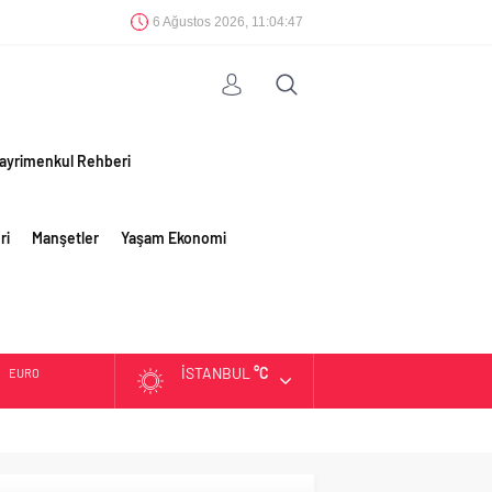
6 Ağustos 2026, 11:04:48
ayrimenkul Rehberi
ri
Manşetler
Yaşam Ekonomi
İSTANBUL
°C
EURO
ALTIN
BIST