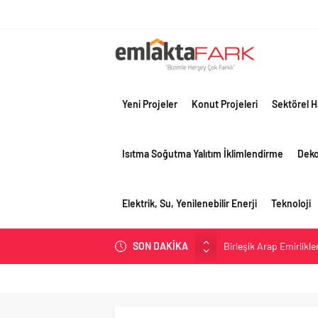
Yeni Projeler
Konut Projeleri
Sektörel H
Isıtma Soğutma Yalıtım İklimlendirme
Dek
Elektrik, Su, Yenilenebilir Enerji
Teknoloji
Birleşik Arap Emirlikle
SON DAKİKA
Filli Boya geleceğin ş
Tosyalı’nın döngüsel ü
asfalt şimdi de Kocaeli
Gayrimenkulün değerin