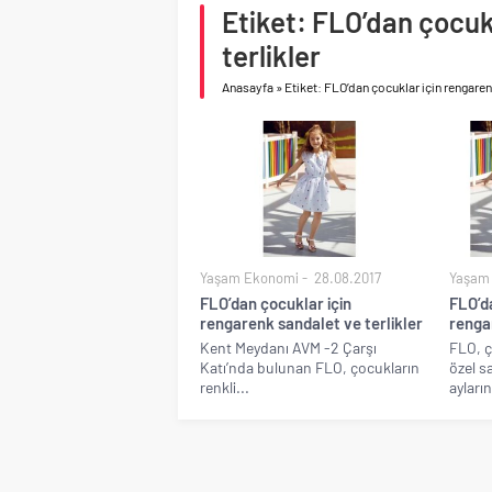
Etiket: FLO’dan çocuk
Konut piyasasında denge
toparlanma dikkat çek
terlikler
Anasayfa
»
Etiket: FLO’dan çocuklar için rengaren
Yaşam Ekonomi
28.08.2017
Yaşam
FLO’dan çocuklar için
FLO’d
rengarenk sandalet ve terlikler
rengar
Kent Meydanı AVM -2 Çarşı
FLO, ç
Katı’nda bulunan FLO, çocukların
özel sa
renkli...
ayların