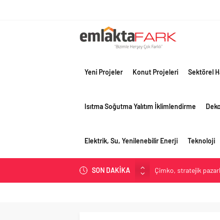
Yeni Projeler
Konut Projeleri
Sektörel H
Isıtma Soğutma Yalıtım İklimlendirme
Dek
Elektrik, Su, Yenilenebilir Enerji
Teknoloji
SON DAKİKA
Çimko, stratejik pazar
Birleşik Arap Emirlikle
Filli Boya geleceğin ş
Tosyalı’nın döngüsel ü