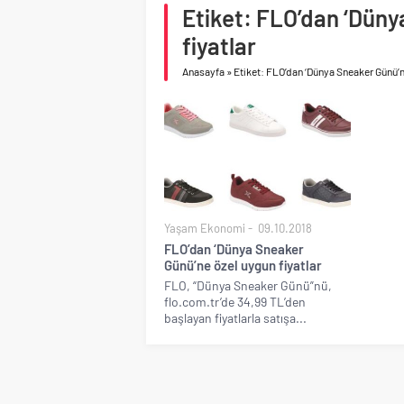
asfalt şimdi de Kocaeli
Etiket: FLO’dan ‘Düny
Geberit Info Showroom,
fiyatlar
Anasayfa
»
Etiket: FLO’dan ‘Dünya Sneaker Günü’ne
Yaşam Ekonomi
09.10.2018
FLO’dan ‘Dünya Sneaker
Günü’ne özel uygun fiyatlar
FLO, “Dünya Sneaker Günü”nü,
flo.com.tr’de 34,99 TL’den
başlayan fiyatlarla satışa...