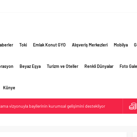
aberler
Toki
Emlak Konut GYO
Alışveriş Merkezleri
Mobilya
G
orasyon
Beyaz Eşya
Turizm ve Oteller
Renkli Dünyalar
Foto Gale
Künye
lama vizyonuyla bayilerinin kurumsal gelişimini destekliyor
ri’nin ilk yüksek hızlı demiryolu projesine Kalyon İnşaat imzası
ehirlerine hem renk hem dayanım kazandırıyor
retim vizyonuyla geliştirilen cüruf bazlı yüksek performanslı