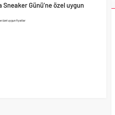
 yollarında
a Sneaker Günü’ne özel uygun
 yaklaşık 300 sektör profesyonelini ağırladı
 özel uygun fiyatlar