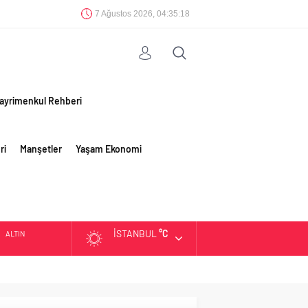
7 Ağustos 2026, 04:35:19
ayrimenkul Rehberi
ri
Manşetler
Yaşam Ekonomi
İSTANBUL
°C
ALTIN
BIST
DOLAR