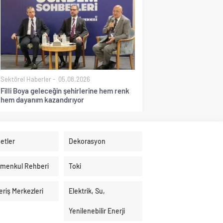
Sektörel Haberler
05.08.2026
Filli Boya geleceğin şehirlerine hem renk
hem dayanım kazandırıyor
etler
Dekorasyon
imenkul Rehberi
Toki
eriş Merkezleri
Elektrik, Su,
Yenilenebilir Enerji