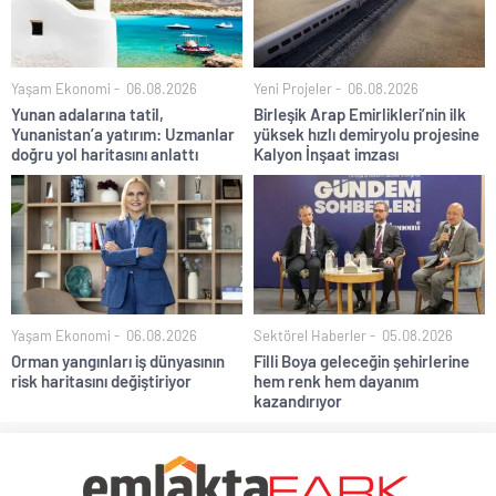
Yaşam Ekonomi
06.08.2026
Yeni Projeler
06.08.2026
Yunan adalarına tatil,
Birleşik Arap Emirlikleri’nin ilk
Yunanistan’a yatırım: Uzmanlar
yüksek hızlı demiryolu projesine
doğru yol haritasını anlattı
Kalyon İnşaat imzası
Yaşam Ekonomi
06.08.2026
Sektörel Haberler
05.08.2026
Orman yangınları iş dünyasının
Filli Boya geleceğin şehirlerine
risk haritasını değiştiriyor
hem renk hem dayanım
kazandırıyor