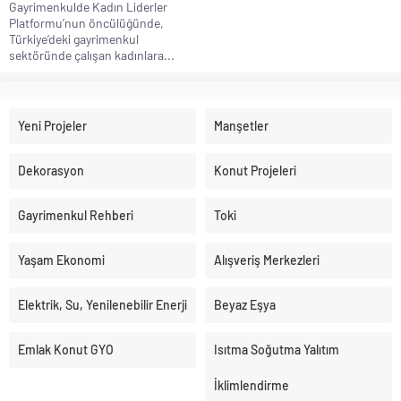
Gayrimenkulde Kadın Liderler
Platformu’nun öncülüğünde,
Türkiye’deki gayrimenkul
sektöründe çalışan kadınlara...
Yeni Projeler
Manşetler
Dekorasyon
Konut Projeleri
Gayrimenkul Rehberi
Toki
Yaşam Ekonomi
Alışveriş Merkezleri
Elektrik, Su, Yenilenebilir Enerji
Beyaz Eşya
Emlak Konut GYO
Isıtma Soğutma Yalıtım
İklimlendirme