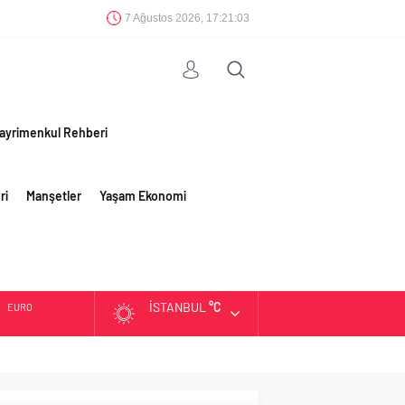
7 Ağustos 2026, 17:21:04
ayrimenkul Rehberi
ri
Manşetler
Yaşam Ekonomi
İSTANBUL
°C
EURO
ALTIN
BIST