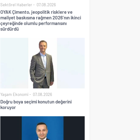
Sektörel Haberler
07.08.2026
OYAK Çimento, jeopolitik risklere ve
maliyet baskısına rağmen 2026’nın ikinci
çeyreğinde olumlu performansını
sürdürdü
Yaşam Ekonomi
07.08.2026
Doğru boya seçimi konutun değerini
koruyor