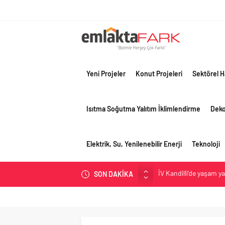
Yeni Projeler
Konut Projeleri
Sektörel H
Isıtma Soğutma Yalıtım İklimlendirme
Dek
Elektrik, Su, Yenilenebilir Enerji
Teknoloji
İV Kandilli’de yaşam y
SON DAKİKA
OYAK Çimento, jeopolit
çeyreğinde olumlu pe
Geberit Info Showroom,
Çimko, stratejik pazar