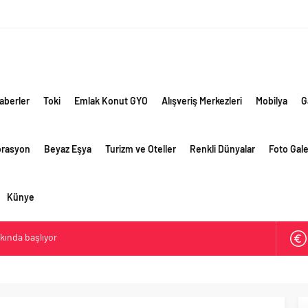
aberler
Toki
Emlak Konut GYO
Alışveriş Merkezleri
Mobilya
G
orasyon
Beyaz Eşya
Turizm ve Oteller
Renkli Dünyalar
Foto Gale
Künye
akında başlıyor
ik risklere ve maliyet baskısına rağmen 2026’nın ikinci
rformansını sürdürdü
 yaklaşık 300 sektör profesyonelini ağırladı
lama vizyonuyla bayilerinin kurumsal gelişimini destekliyor