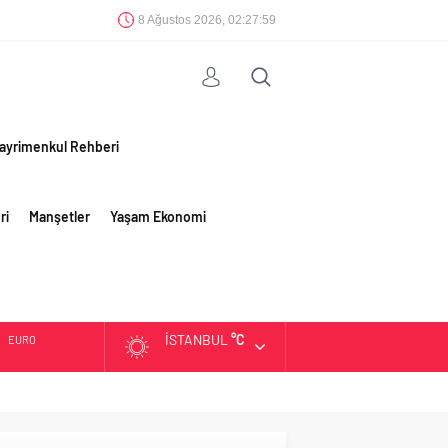
8 Ağustos 2026, 02:28:00
ayrimenkul Rehberi
ri
Manşetler
Yaşam Ekonomi
İSTANBUL
°C
EURO
ALTIN
BIST