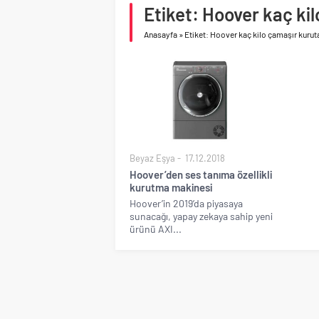
Birleşik Arap Emirlikle
Etiket: Hoover kaç kil
Anasayfa
»
Etiket: Hoover kaç kilo çamaşır kurut
Beyaz Eşya
17.12.2018
Hoover’den ses tanıma özellikli
kurutma makinesi
Hoover’in 2019’da piyasaya
sunacağı, yapay zekaya sahip yeni
ürünü AXI...