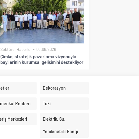
Sektörel Haberler
06.08.2026
Çimko, stratejik pazarlama vizyonuyla
bayilerinin kurumsal gelişimini destekliyor
etler
Dekorasyon
imenkul Rehberi
Toki
eriş Merkezleri
Elektrik, Su,
Yenilenebilir Enerji