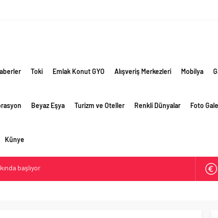
aberler
Toki
Emlak Konut GYO
Alışveriş Merkezleri
Mobilya
G
orasyon
Beyaz Eşya
Turizm ve Oteller
Renkli Dünyalar
Foto Gale
Künye
akında başlıyor
ik risklere ve maliyet baskısına rağmen 2026’nın ikinci
rformansını sürdürdü
 yaklaşık 300 sektör profesyonelini ağırladı
lama vizyonuyla bayilerinin kurumsal gelişimini destekliyor