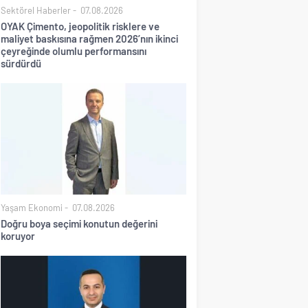
Sektörel Haberler
07.08.2026
OYAK Çimento, jeopolitik risklere ve
maliyet baskısına rağmen 2026’nın ikinci
çeyreğinde olumlu performansını
sürdürdü
Yaşam Ekonomi
07.08.2026
Doğru boya seçimi konutun değerini
koruyor