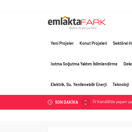
Yeni Projeler
Konut Projeleri
Sektörel H
Isıtma Soğutma Yalıtım İklimlendirme
Dek
Elektrik, Su, Yenilenebilir Enerji
Teknoloji
İV Kandilli’de yaşam y
SON DAKİKA
OYAK Çimento, jeopolit
çeyreğinde olumlu pe
Geberit Info Showroom,
Çimko, stratejik pazar