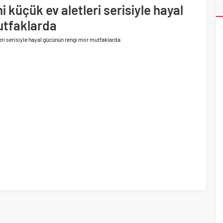
ri’nin ilk yüksek hızlı demiryolu projesine Kalyon İnşaat imzası
i küçük ev aletleri serisiyle hayal
akında başlıyor
utfaklarda
leri serisiyle hayal gücünün rengi mor mutfaklarda