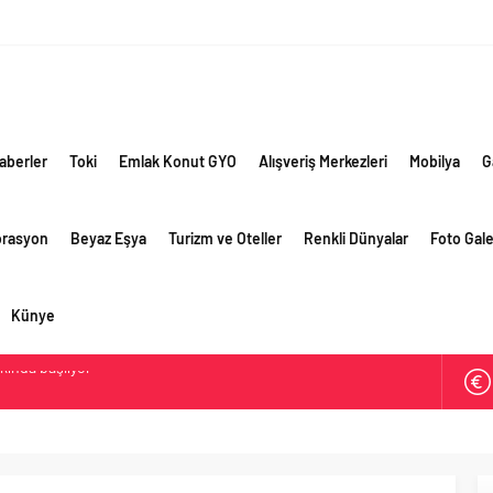
aberler
Toki
Emlak Konut GYO
Alışveriş Merkezleri
Mobilya
G
orasyon
Beyaz Eşya
Turizm ve Oteller
Renkli Dünyalar
Foto Gale
Künye
ik risklere ve maliyet baskısına rağmen 2026’nın ikinci
rformansını sürdürdü
 yaklaşık 300 sektör profesyonelini ağırladı
lama vizyonuyla bayilerinin kurumsal gelişimini destekliyor