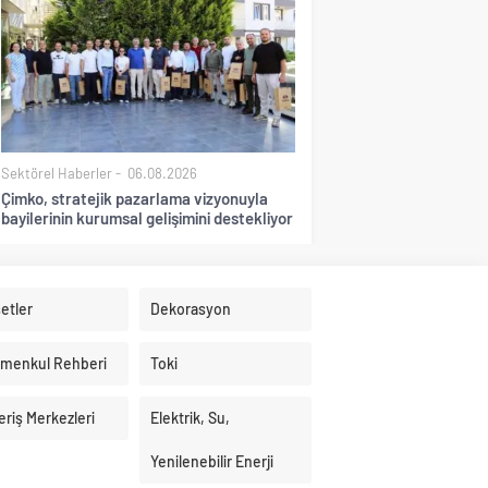
Sektörel Haberler
06.08.2026
Çimko, stratejik pazarlama vizyonuyla
bayilerinin kurumsal gelişimini destekliyor
etler
Dekorasyon
imenkul Rehberi
Toki
eriş Merkezleri
Elektrik, Su,
Yenilenebilir Enerji