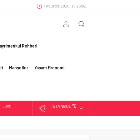
7 Ağustos 2026, 15:26:03
ayrimenkul Rehberi
ri
Manşetler
Yaşam Ekonomi
İSTANBUL
°C
EURO
ALTIN
BIST