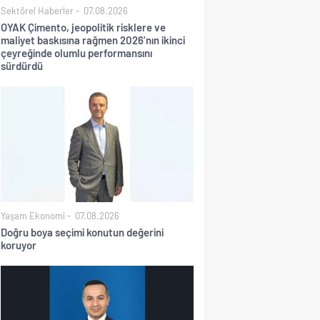
Sektörel Haberler
07.08.2026
OYAK Çimento, jeopolitik risklere ve
maliyet baskısına rağmen 2026’nın ikinci
çeyreğinde olumlu performansını
sürdürdü
Yaşam Ekonomi
07.08.2026
Doğru boya seçimi konutun değerini
koruyor