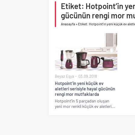
Birleşik Arap Emirlikle
Etiket: Hotpoint’in yen
İV Kandilli’de yaşam y
gücünün rengi mor m
Anasayfa
»
Etiket: Hotpoint’in yeni küçük ev alet
Beyaz Eşya
03.09.2018
Hotpoint’in yeni küçük ev
aletleri serisiyle hayal gücünün
rengi mor mutfaklarda
Hotpoint’in 5 parçadan oluşan
yeni mor renkli küçük ev aletleri...