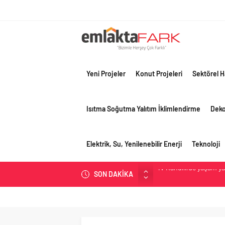
Yeni Projeler
Konut Projeleri
Sektörel H
Isıtma Soğutma Yalıtım İklimlendirme
Dek
Elektrik, Su, Yenilenebilir Enerji
Teknoloji
SON DAKİKA
OYAK Çimento, jeopolit
çeyreğinde olumlu pe
Geberit Info Showroom,
Çimko, stratejik pazar