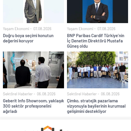
Yaşam Ekonomi
07.08.2026
Yaşam Ekonomi
07.08.2026
Doğru boya seçimi konutun
BNP Paribas Cardif Türkiye’nin
değerini koruyor
İç Denetim Direktörü Mustafa
Güneş oldu
Sektörel Haberler
06.08.2026
Sektörel Haberler
06.08.2026
Geberit Info Showroom, yaklaşık
Çimko, stratejik pazarlama
300 sektör profesyonelini
vizyonuyla bayilerinin kurumsal
ağırladı
gelişimini destekliyor