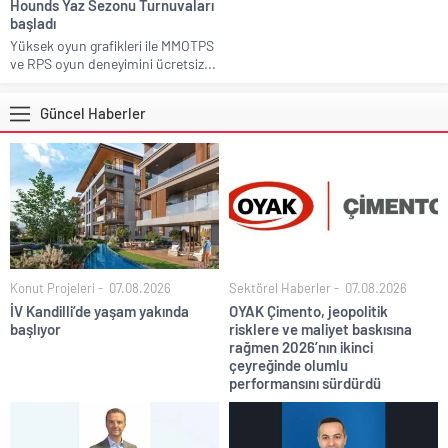
Hounds Yaz Sezonu Turnuvaları
başladı
Yüksek oyun grafikleri ile MMOTPS
ve RPS oyun deneyimini ücretsiz...
Güncel Haberler
Konut Projeleri
07.08.2026
Sektörel Haberler
07.08.2026
İV Kandilli’de yaşam yakında
OYAK Çimento, jeopolitik
başlıyor
risklere ve maliyet baskısına
rağmen 2026’nın ikinci
çeyreğinde olumlu
performansını sürdürdü