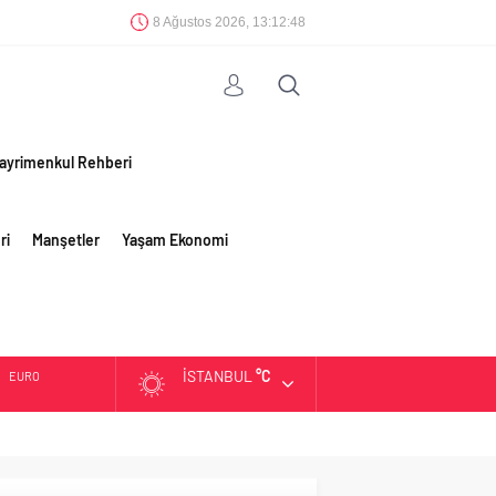
8 Ağustos 2026, 13:12:49
ayrimenkul Rehberi
ri
Manşetler
Yaşam Ekonomi
İSTANBUL
°C
EURO
ALTIN
BIST