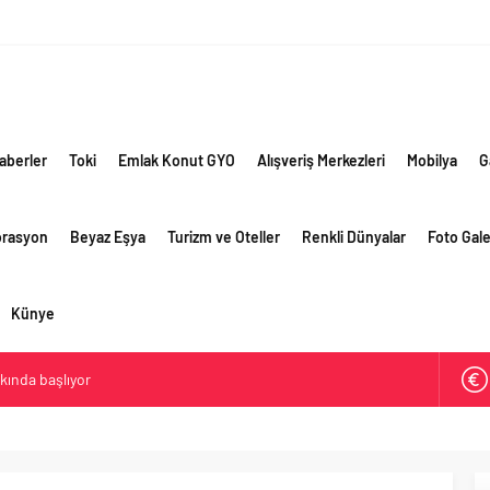
aberler
Toki
Emlak Konut GYO
Alışveriş Merkezleri
Mobilya
G
orasyon
Beyaz Eşya
Turizm ve Oteller
Renkli Dünyalar
Foto Gale
Künye
akında başlıyor
ik risklere ve maliyet baskısına rağmen 2026’nın ikinci
rformansını sürdürdü
 yaklaşık 300 sektör profesyonelini ağırladı
lama vizyonuyla bayilerinin kurumsal gelişimini destekliyor