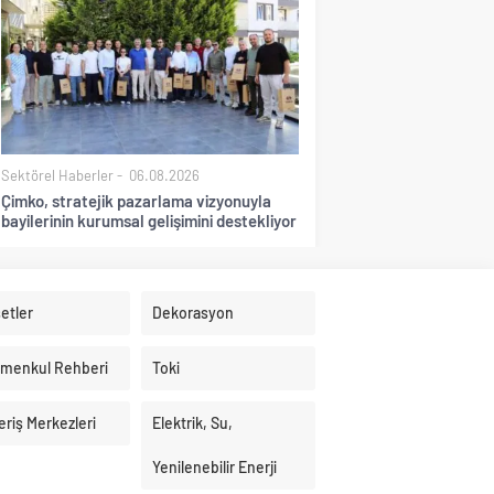
Sektörel Haberler
06.08.2026
Çimko, stratejik pazarlama vizyonuyla
bayilerinin kurumsal gelişimini destekliyor
etler
Dekorasyon
imenkul Rehberi
Toki
eriş Merkezleri
Elektrik, Su,
Yenilenebilir Enerji