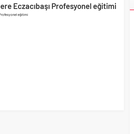
ere Eczacıbaşı Profesyonel eğitimi
ri’nin ilk yüksek hızlı demiryolu projesine Kalyon İnşaat imzası
Profesyonel eğitimi