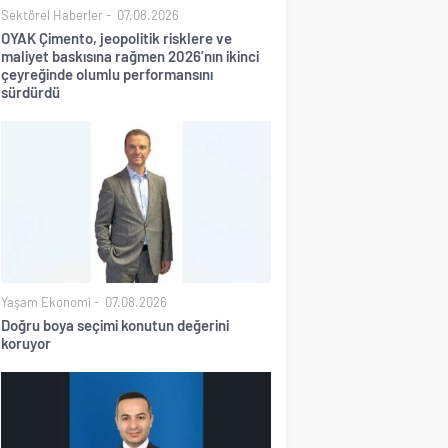
Sektörel Haberler
07.08.2026
OYAK Çimento, jeopolitik risklere ve
maliyet baskısına rağmen 2026’nın ikinci
çeyreğinde olumlu performansını
sürdürdü
Yaşam Ekonomi
07.08.2026
Doğru boya seçimi konutun değerini
koruyor