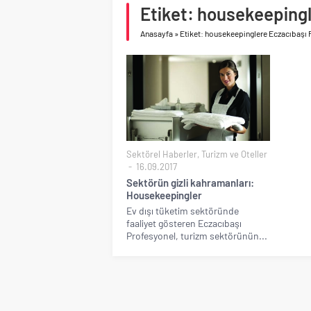
Etiket: housekeepingl
Birleşik Arap Emirlikle
Anasayfa
»
Etiket: housekeepinglere Eczacıbaşı 
Sektörel Haberler
,
Turizm ve Oteller
16.09.2017
Sektörün gizli kahramanları:
Housekeepingler
Ev dışı tüketim sektöründe
faaliyet gösteren Eczacıbaşı
Profesyonel, turizm sektörünün...