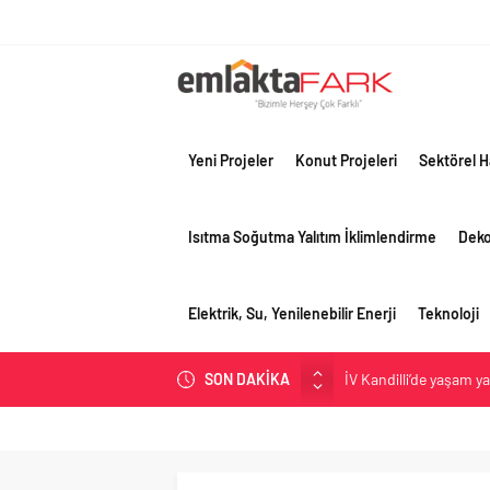
Yeni Projeler
Konut Projeleri
Sektörel H
Isıtma Soğutma Yalıtım İklimlendirme
Dek
Elektrik, Su, Yenilenebilir Enerji
Teknoloji
İV Kandilli’de yaşam y
SON DAKİKA
OYAK Çimento, jeopolit
çeyreğinde olumlu pe
Geberit Info Showroom,
Çimko, stratejik pazar