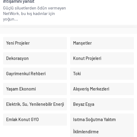
ihtişamını yansıt
Güçlü siluetlerden ödün vermeyen
NetWork, bu kış kadınlar için
yoğun...
Yeni Projeler
Manşetler
Dekorasyon
Konut Projeleri
Gayrimenkul Rehberi
Toki
Yaşam Ekonomi
Alışveriş Merkezleri
Elektrik, Su, Yenilenebilir Enerji
Beyaz Eşya
Emlak Konut GYO
Isıtma Soğutma Yalıtım
İklimlendirme