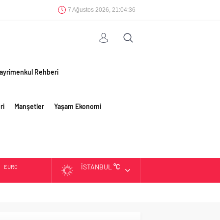
7 Ağustos 2026, 21:04:37
ayrimenkul Rehberi
ri
Manşetler
Yaşam Ekonomi
İSTANBUL
°C
EURO
ALTIN
BIST