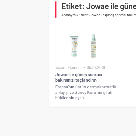
Birleşik Arap Emirlikle
Etiket: Jowae ile güne
Anasayfa
»
Etiket: Jowae ile güneş sonrası bakımı
Yaşam Ekonomi
05.07.2019
Jowae ile güneş sonrası
bakımınızı taçlandırın
Fransa’nın üstün dermokozmetik
anlayışı ve Güney Kore’nin şifalı
bitkilerinin eşsiz...