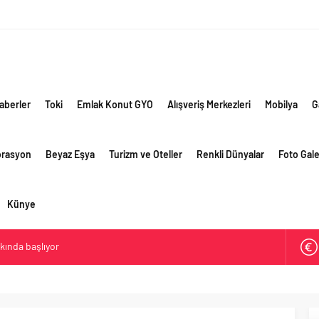
aberler
Toki
Emlak Konut GYO
Alışveriş Merkezleri
Mobilya
G
orasyon
Beyaz Eşya
Turizm ve Oteller
Renkli Dünyalar
Foto Gale
Künye
akında başlıyor
ik risklere ve maliyet baskısına rağmen 2026’nın ikinci
rformansını sürdürdü
 yaklaşık 300 sektör profesyonelini ağırladı
lama vizyonuyla bayilerinin kurumsal gelişimini destekliyor