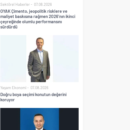
Sektörel Haberler
07.08.2026
OYAK Çimento, jeopolitik risklere ve
maliyet baskısına rağmen 2026’nın ikinci
çeyreğinde olumlu performansını
sürdürdü
Yaşam Ekonomi
07.08.2026
Doğru boya seçimi konutun değerini
koruyor