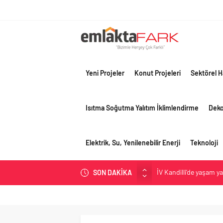
Yeni Projeler
Konut Projeleri
Sektörel H
Isıtma Soğutma Yalıtım İklimlendirme
Dek
Elektrik, Su, Yenilenebilir Enerji
Teknoloji
İV Kandilli’de yaşam y
SON DAKİKA
OYAK Çimento, jeopolit
çeyreğinde olumlu pe
Geberit Info Showroom,
Çimko, stratejik pazar