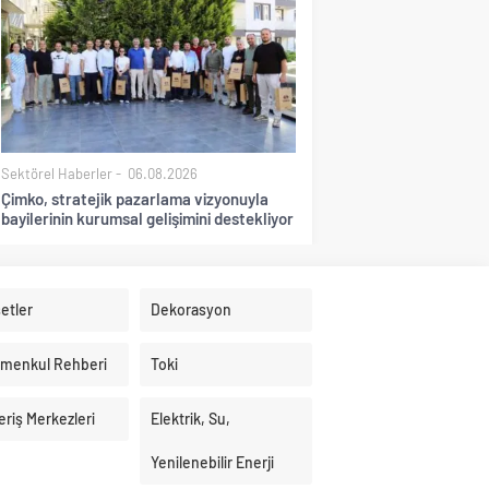
Sektörel Haberler
06.08.2026
Çimko, stratejik pazarlama vizyonuyla
bayilerinin kurumsal gelişimini destekliyor
etler
Dekorasyon
imenkul Rehberi
Toki
eriş Merkezleri
Elektrik, Su,
Yenilenebilir Enerji