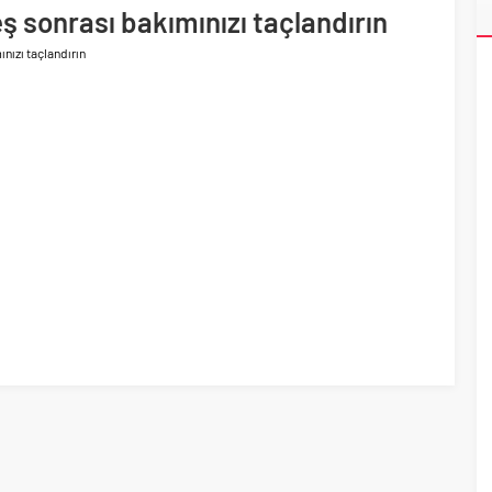
ri’nin ilk yüksek hızlı demiryolu projesine Kalyon İnşaat imzası
ş sonrası bakımınızı taçlandırın
nızı taçlandırın