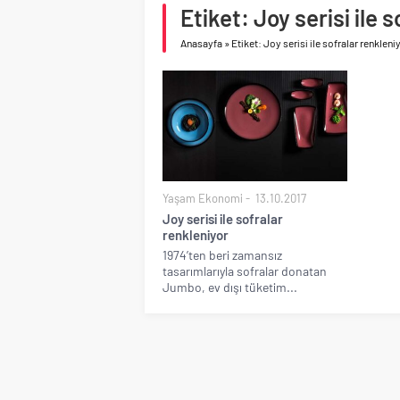
Etiket: Joy serisi ile 
Çimsa, yılın ilk yarısın
Anasayfa
»
Etiket: Joy serisi ile sofralar renkleni
Yaşam Ekonomi
13.10.2017
Joy serisi ile sofralar
renkleniyor
1974’ten beri zamansız
tasarımlarıyla sofralar donatan
Jumbo, ev dışı tüketim...