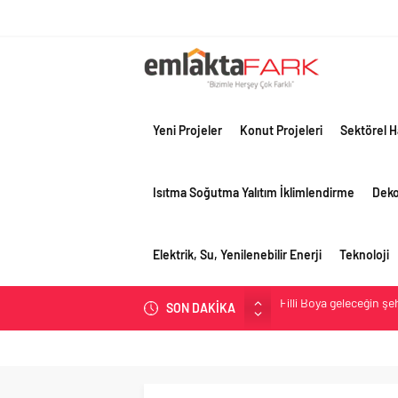
Yeni Projeler
Konut Projeleri
Sektörel H
Isıtma Soğutma Yalıtım İklimlendirme
Dek
Elektrik, Su, Yenilenebilir Enerji
Teknoloji
Filli Boya geleceğin ş
SON DAKİKA
Tosyalı’nın döngüsel ü
asfalt şimdi de Kocaeli
Gayrimenkulün değerin
Konut piyasasında denge
toparlanma dikkat çek