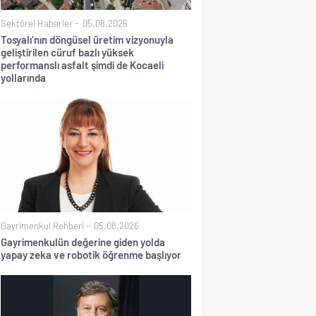
Sektörel Haberler
05.08.2026
Tosyalı’nın döngüsel üretim vizyonuyla
geliştirilen cüruf bazlı yüksek
performanslı asfalt şimdi de Kocaeli
yollarında
Gayrimenkul Rehberi
05.08.2026
Gayrimenkulün değerine giden yolda
yapay zeka ve robotik öğrenme başlıyor