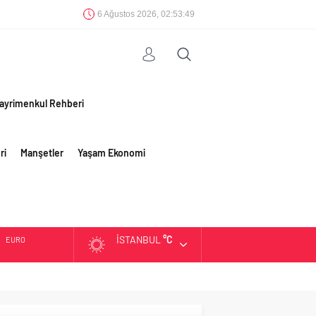
6 Ağustos 2026, 02:53:50
ayrimenkul Rehberi
ri
Manşetler
Yaşam Ekonomi
İSTANBUL
°C
EURO
ALTIN
BIST