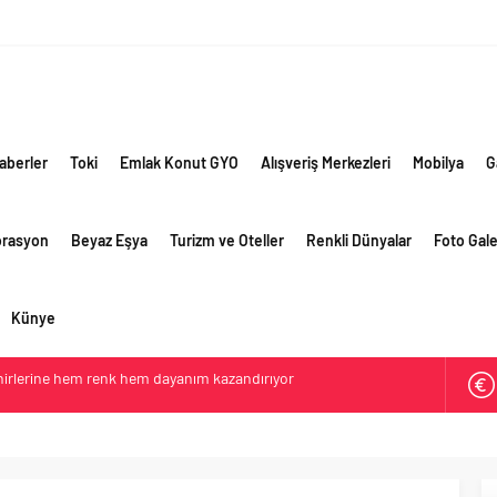
aberler
Toki
Emlak Konut GYO
Alışveriş Merkezleri
Mobilya
G
orasyon
Beyaz Eşya
Turizm ve Oteller
Renkli Dünyalar
Foto Gale
Künye
ehirlerine hem renk hem dayanım kazandırıyor
retim vizyonuyla geliştirilen cüruf bazlı yüksek performanslı
 yollarında
e giden yolda yapay zeka ve robotik öğrenme başlıyor
li görünüm sürerken, ilk el ve ipotekli satışlarda sınırlı
ti