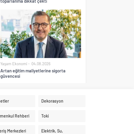
toparlanma dikkat çekti
Yaşam Ekonomi
04.08.2026
Artan eğitim maliyetlerine sigorta
güvencesi
etler
Dekorasyon
imenkul Rehberi
Toki
eriş Merkezleri
Elektrik, Su,