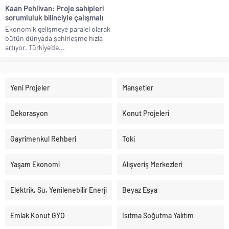
Kaan Pehlivan: Proje sahipleri
sorumluluk bilinciyle çalışmalı
Ekonomik gelişmeye paralel olarak
bütün dünyada şehirleşme hızla
artıyor. Türkiye’de...
Yeni Projeler
Manşetler
Dekorasyon
Konut Projeleri
Gayrimenkul Rehberi
Toki
Yaşam Ekonomi
Alışveriş Merkezleri
Elektrik, Su, Yenilenebilir Enerji
Beyaz Eşya
Emlak Konut GYO
Isıtma Soğutma Yalıtım