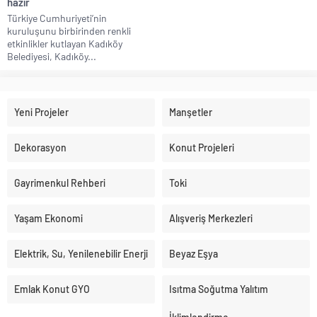
hazır
Türkiye Cumhuriyeti’nin
kuruluşunu birbirinden renkli
etkinlikler kutlayan Kadıköy
Belediyesi, Kadıköy...
Yeni Projeler
Manşetler
Dekorasyon
Konut Projeleri
Gayrimenkul Rehberi
Toki
Yaşam Ekonomi
Alışveriş Merkezleri
Elektrik, Su, Yenilenebilir Enerji
Beyaz Eşya
Emlak Konut GYO
Isıtma Soğutma Yalıtım