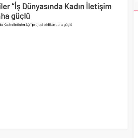
iler “İş Dünyasında Kadın İletişim
ri’nin ilk yüksek hızlı demiryolu projesine Kalyon İnşaat imzası
daha güçlü
da Kadın İletişim Ağı” projesi birlikte daha güçlü