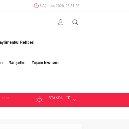
8 Ağustos 2026, 03:31:28
ayrimenkul Rehberi
ri
Manşetler
Yaşam Ekonomi
İSTANBUL
°C
EURO
ALTIN
BIST