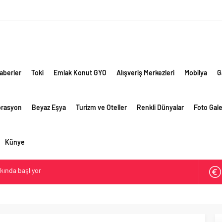
aberler
Toki
Emlak Konut GYO
Alışveriş Merkezleri
Mobilya
G
orasyon
Beyaz Eşya
Turizm ve Oteller
Renkli Dünyalar
Foto Gale
Künye
akında başlıyor
ik risklere ve maliyet baskısına rağmen 2026’nın ikinci
rformansını sürdürdü
 yaklaşık 300 sektör profesyonelini ağırladı
lama vizyonuyla bayilerinin kurumsal gelişimini destekliyor