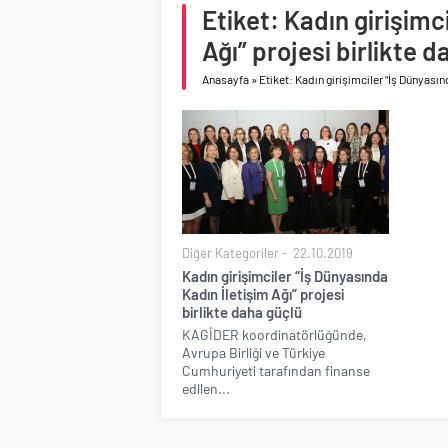
Etiket: Kadın girişimc
Birleşik Arap Emirlikle
Ağı” projesi birlikte 
Anasayfa
»
Etiket: Kadın girişimciler “İş Dünyasın
Diğer Kategoriler
22.10.2019
Kadın girişimciler “İş Dünyasında
Kadın İletişim Ağı” projesi
birlikte daha güçlü
KAGİDER koordinatörlüğünde,
Avrupa Birliği ve Türkiye
Cumhuriyeti tarafından finanse
edilen...