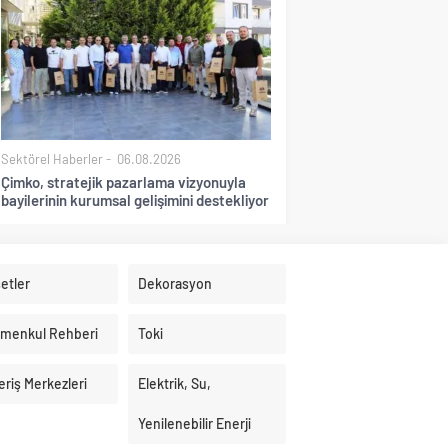
Sektörel Haberler
06.08.2026
Çimko, stratejik pazarlama vizyonuyla
bayilerinin kurumsal gelişimini destekliyor
etler
Dekorasyon
imenkul Rehberi
Toki
eriş Merkezleri
Elektrik, Su,
Yenilenebilir Enerji