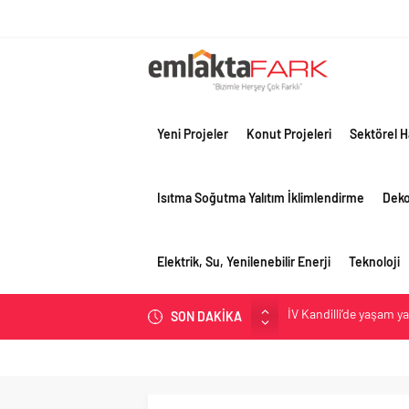
Yeni Projeler
Konut Projeleri
Sektörel H
Isıtma Soğutma Yalıtım İklimlendirme
Dek
Elektrik, Su, Yenilenebilir Enerji
Teknoloji
İV Kandilli’de yaşam y
SON DAKİKA
OYAK Çimento, jeopolit
çeyreğinde olumlu pe
Geberit Info Showroom,
Çimko, stratejik pazar