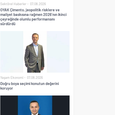
Sektörel Haberler
07.08.2026
OYAK Çimento, jeopolitik risklere ve
maliyet baskısına rağmen 2026’nın ikinci
çeyreğinde olumlu performansını
sürdürdü
Yaşam Ekonomi
07.08.2026
Doğru boya seçimi konutun değerini
koruyor