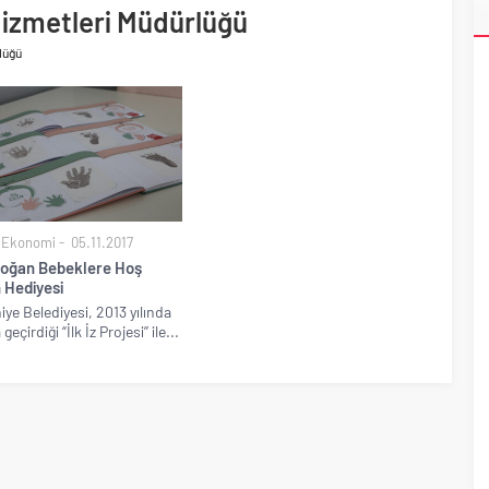
ri’nin ilk yüksek hızlı demiryolu projesine Kalyon İnşaat imzası
 Hizmetleri Müdürlüğü
akında başlıyor
rlüğü
 Ekonomi
05.11.2017
Doğan Bebeklere Hoş
 Hediyesi
ye Belediyesi, 2013 yılında
geçirdiği “İlk İz Projesi’’ ile...