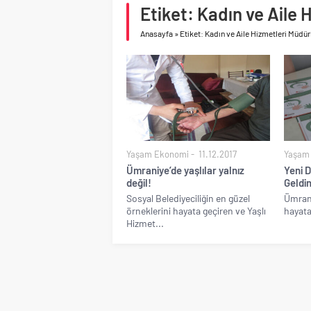
Birleşik Arap Emirlikle
Etiket: Kadın ve Aile
İV Kandilli’de yaşam y
Anasayfa
»
Etiket: Kadın ve Aile Hizmetleri Müdü
Yaşam Ekonomi
11.12.2017
Yaşam
Ümraniye’de yaşlılar yalnız
Yeni 
değil!
Geldin
Sosyal Belediyeciliğin en güzel
Ümrani
örneklerini hayata geçiren ve Yaşlı
hayata 
Hizmet...