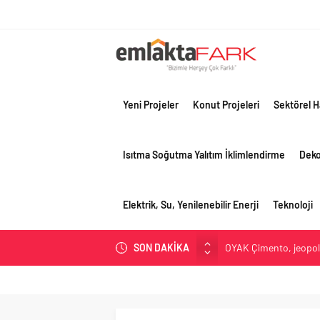
Yeni Projeler
Konut Projeleri
Sektörel H
Isıtma Soğutma Yalıtım İklimlendirme
Dek
Elektrik, Su, Yenilenebilir Enerji
Teknoloji
SON DAKİKA
OYAK Çimento, jeopolit
çeyreğinde olumlu pe
Geberit Info Showroom,
Çimko, stratejik pazar