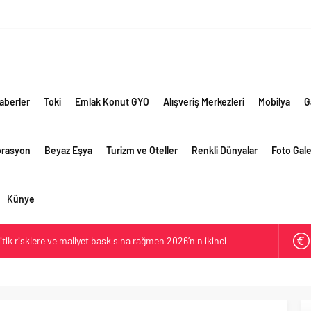
aberler
Toki
Emlak Konut GYO
Alışveriş Merkezleri
Mobilya
G
orasyon
Beyaz Eşya
Turizm ve Oteller
Renkli Dünyalar
Foto Gale
Künye
ik risklere ve maliyet baskısına rağmen 2026’nın ikinci
rformansını sürdürdü
 yaklaşık 300 sektör profesyonelini ağırladı
lama vizyonuyla bayilerinin kurumsal gelişimini destekliyor