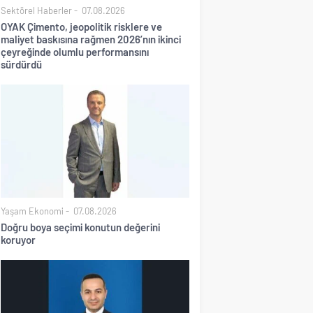
Sektörel Haberler
07.08.2026
OYAK Çimento, jeopolitik risklere ve
maliyet baskısına rağmen 2026’nın ikinci
çeyreğinde olumlu performansını
sürdürdü
Yaşam Ekonomi
07.08.2026
Doğru boya seçimi konutun değerini
koruyor