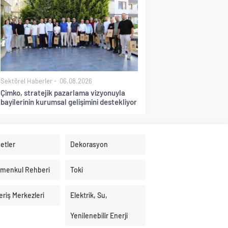
Sektörel Haberler
06.08.2026
Çimko, stratejik pazarlama vizyonuyla
bayilerinin kurumsal gelişimini destekliyor
etler
Dekorasyon
imenkul Rehberi
Toki
eriş Merkezleri
Elektrik, Su,
Yenilenebilir Enerji