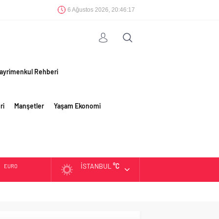
6 Ağustos 2026, 20:46:18
ayrimenkul Rehberi
ri
Manşetler
Yaşam Ekonomi
İSTANBUL
°C
EURO
ALTIN
BIST