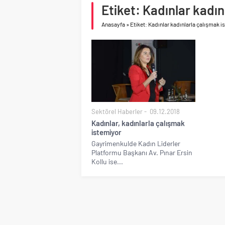
asfalt şimdi de Kocaeli
Etiket: Kadınlar kadı
Geberit Info Showroom,
Anasayfa
»
Etiket: Kadınlar kadınlarla çalışmak 
Sektörel Haberler
09.12.2018
Kadınlar, kadınlarla çalışmak
istemiyor
Gayrimenkulde Kadın Liderler
Platformu Başkanı Av. Pınar Ersin
Kollu ise...