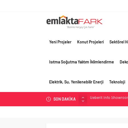
Yeni Projeler
Konut Projeleri
Sektörel H
Isıtma Soğutma Yalıtım İklimlendirme
Dek
Elektrik, Su, Yenilenebilir Enerji
Teknoloji
SON DAKİKA
Çimko, stratejik pazar
Birleşik Arap Emirlikle
Filli Boya geleceğin ş
Tosyalı’nın döngüsel ü