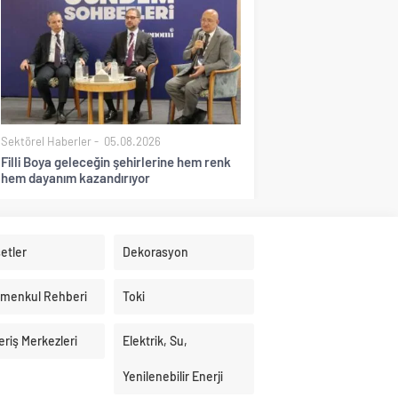
Sektörel Haberler
05.08.2026
Filli Boya geleceğin şehirlerine hem renk
hem dayanım kazandırıyor
etler
Dekorasyon
imenkul Rehberi
Toki
eriş Merkezleri
Elektrik, Su,
Yenilenebilir Enerji