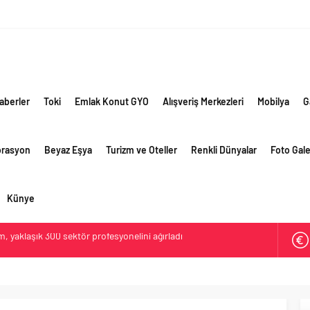
aberler
Toki
Emlak Konut GYO
Alışveriş Merkezleri
Mobilya
G
orasyon
Beyaz Eşya
Turizm ve Oteller
Renkli Dünyalar
Foto Gale
Künye
lama vizyonuyla bayilerinin kurumsal gelişimini destekliyor
ri’nin ilk yüksek hızlı demiryolu projesine Kalyon İnşaat imzası
ehirlerine hem renk hem dayanım kazandırıyor
retim vizyonuyla geliştirilen cüruf bazlı yüksek performanslı