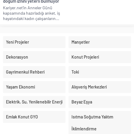
doğum iznini yeterli bulmuyor
Kariyer.net’in Anneler Günü
kapsamında hazırladığı anket, iş
hayatındaki kadın çalışanların...
Yeni Projeler
Manşetler
Dekorasyon
Konut Projeleri
Gayrimenkul Rehberi
Toki
Yaşam Ekonomi
Alışveriş Merkezleri
Elektrik, Su, Yenilenebilir Enerji
Beyaz Eşya
Emlak Konut GYO
Isıtma Soğutma Yalıtım
İklimlendirme