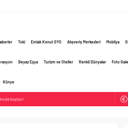
aberler
Toki
Emlak Konut GYO
Alışveriş Merkezleri
Mobilya
G
orasyon
Beyaz Eşya
Turizm ve Oteller
Renkli Dünyalar
Foto Gale
Künye
akında başlıyor
ik risklere ve maliyet baskısına rağmen 2026’nın ikinci
rformansını sürdürdü
 yaklaşık 300 sektör profesyonelini ağırladı
lama vizyonuyla bayilerinin kurumsal gelişimini destekliyor