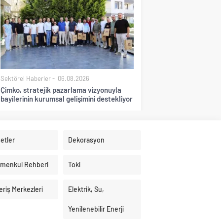
Sektörel Haberler
06.08.2026
Çimko, stratejik pazarlama vizyonuyla
bayilerinin kurumsal gelişimini destekliyor
etler
Dekorasyon
imenkul Rehberi
Toki
eriş Merkezleri
Elektrik, Su,
Yenilenebilir Enerji