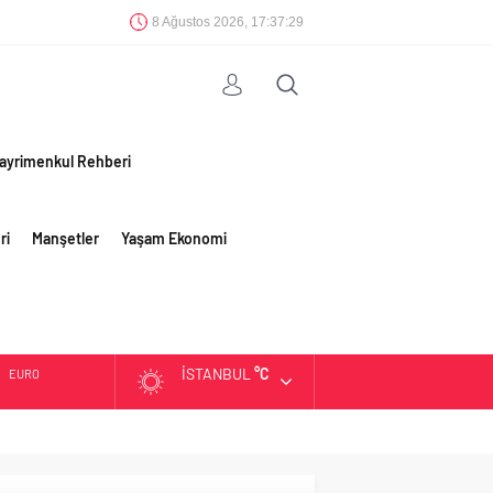
8 Ağustos 2026, 17:37:29
ayrimenkul Rehberi
ri
Manşetler
Yaşam Ekonomi
İSTANBUL
°C
EURO
ALTIN
BIST