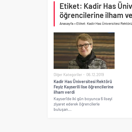
Etiket: Kadir Has Üniv
Birleşik Arap Emirlikle
öğrencilerine ilham ve
Anasayfa
»
Etiket: Kadir Has Üniversitesi Rektörü 
Diğer Kategoriler
06.12.2019
Kadir Has Üniversitesi Rektörü
Feyiz Kayserili lise öğrencilerine
ilham verdi
Kayseri’de iki gün boyunca 6 liseyi
ziyaret ederek öğrencilerle
buluşan...