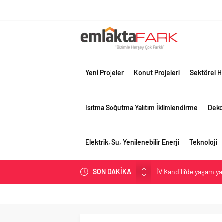
Yeni Projeler
Konut Projeleri
Sektörel H
Isıtma Soğutma Yalıtım İklimlendirme
Dek
Elektrik, Su, Yenilenebilir Enerji
Teknoloji
İV Kandilli’de yaşam y
SON DAKİKA
OYAK Çimento, jeopolit
çeyreğinde olumlu pe
Geberit Info Showroom,
Çimko, stratejik pazar