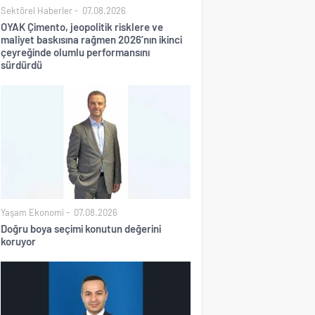
Sektörel Haberler
07.08.2026
OYAK Çimento, jeopolitik risklere ve
maliyet baskısına rağmen 2026’nın ikinci
çeyreğinde olumlu performansını
sürdürdü
Yaşam Ekonomi
07.08.2026
Doğru boya seçimi konutun değerini
koruyor