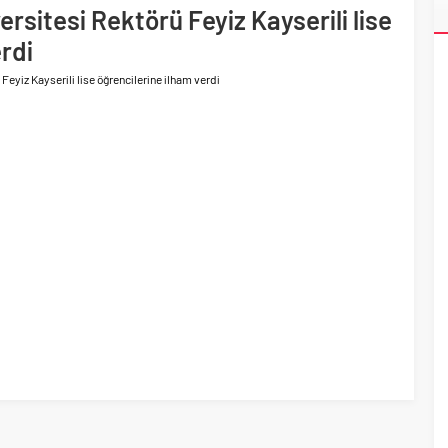
ersitesi Rektörü Feyiz Kayserili lise
ri’nin ilk yüksek hızlı demiryolu projesine Kalyon İnşaat imzası
rdi
Feyiz Kayserili lise öğrencilerine ilham verdi