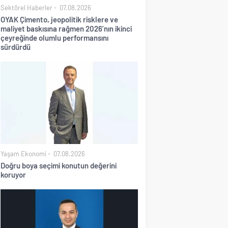
Sektörel Haberler
07.08.2026
OYAK Çimento, jeopolitik risklere ve
maliyet baskısına rağmen 2026’nın ikinci
çeyreğinde olumlu performansını
sürdürdü
Yaşam Ekonomi
07.08.2026
Doğru boya seçimi konutun değerini
koruyor