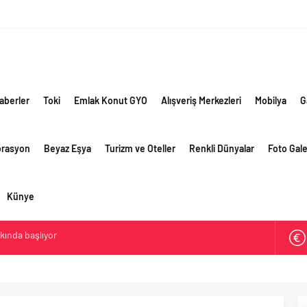
aberler
Toki
Emlak Konut GYO
Alışveriş Merkezleri
Mobilya
G
orasyon
Beyaz Eşya
Turizm ve Oteller
Renkli Dünyalar
Foto Gale
Künye
akında başlıyor
ik risklere ve maliyet baskısına rağmen 2026’nın ikinci
rformansını sürdürdü
 yaklaşık 300 sektör profesyonelini ağırladı
lama vizyonuyla bayilerinin kurumsal gelişimini destekliyor