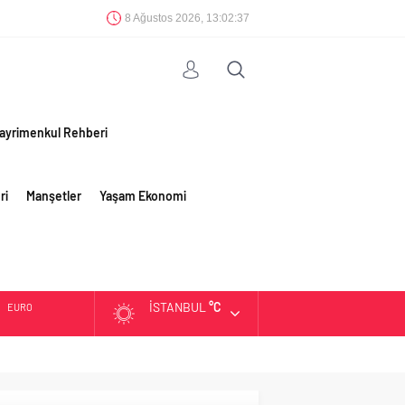
8 Ağustos 2026, 13:02:38
ayrimenkul Rehberi
ri
Manşetler
Yaşam Ekonomi
İSTANBUL
°C
EURO
ALTIN
BIST