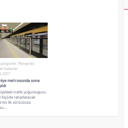
ri’nin ilk yüksek hızlı demiryolu projesine Kalyon İnşaat imzası
Kategoriler
,
Manşetler
,
el Haberler
4.2017
iye metrosunda sona
ıldı
ye’deki trafik yoğunluğunu
 ölçüde rahatlatacak
e’nin ilk sürücüsüz
u...