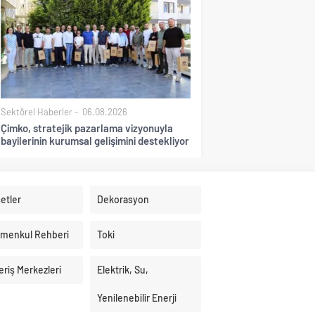
Sektörel Haberler
06.08.2026
Çimko, stratejik pazarlama vizyonuyla
bayilerinin kurumsal gelişimini destekliyor
etler
Dekorasyon
imenkul Rehberi
Toki
eriş Merkezleri
Elektrik, Su,
Yenilenebilir Enerji