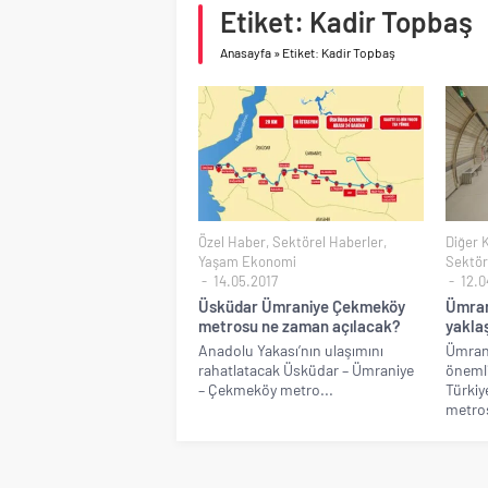
Birleşik Arap Emirlikle
Etiket: Kadir Topbaş
Anasayfa
»
Etiket: Kadir Topbaş
Özel Haber
,
Sektörel Haberler
,
Diğer 
Yaşam Ekonomi
Sektör
14.05.2017
12.0
Üsküdar Ümraniye Çekmeköy
Ümran
metrosu ne zaman açılacak?
yaklaş
Anadolu Yakası’nın ulaşımını
Ümrani
rahatlatacak Üsküdar – Ümraniye
önemli
– Çekmeköy metro...
Türkiy
metros