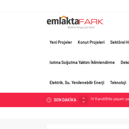
Yeni Projeler
Konut Projeleri
Sektörel H
Isıtma Soğutma Yalıtım İklimlendirme
Dek
Elektrik, Su, Yenilenebilir Enerji
Teknoloji
İV Kandilli’de yaşam y
SON DAKİKA
OYAK Çimento, jeopolit
çeyreğinde olumlu pe
Geberit Info Showroom,
Çimko, stratejik pazar