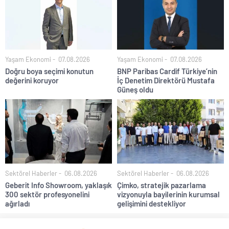
Yaşam Ekonomi
07.08.2026
Yaşam Ekonomi
07.08.2026
Doğru boya seçimi konutun
BNP Paribas Cardif Türkiye’nin
değerini koruyor
İç Denetim Direktörü Mustafa
Güneş oldu
Sektörel Haberler
06.08.2026
Sektörel Haberler
06.08.2026
Geberit Info Showroom, yaklaşık
Çimko, stratejik pazarlama
300 sektör profesyonelini
vizyonuyla bayilerinin kurumsal
ağırladı
gelişimini destekliyor