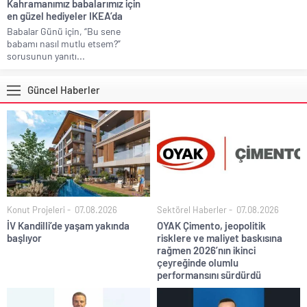
Kahramanımız babalarımız için
en güzel hediyeler IKEA’da
Babalar Günü için, “Bu sene
babamı nasıl mutlu etsem?”
sorusunun yanıtı...
Güncel Haberler
Konut Projeleri
07.08.2026
Sektörel Haberler
07.08.2026
İV Kandilli’de yaşam yakında
OYAK Çimento, jeopolitik
başlıyor
risklere ve maliyet baskısına
rağmen 2026’nın ikinci
çeyreğinde olumlu
performansını sürdürdü