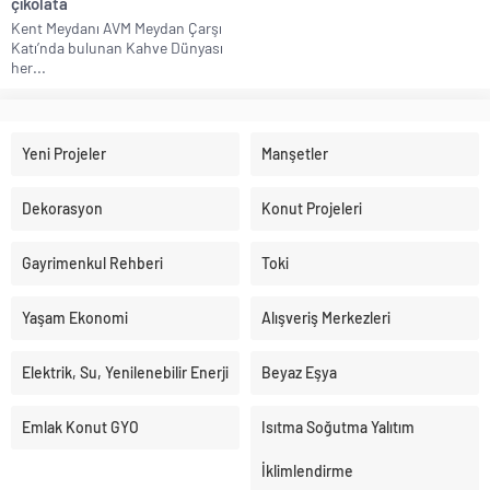
çikolata
Kent Meydanı AVM Meydan Çarşı
Katı’nda bulunan Kahve Dünyası
her...
Yeni Projeler
Manşetler
Dekorasyon
Konut Projeleri
Gayrimenkul Rehberi
Toki
Yaşam Ekonomi
Alışveriş Merkezleri
Elektrik, Su, Yenilenebilir Enerji
Beyaz Eşya
Emlak Konut GYO
Isıtma Soğutma Yalıtım
İklimlendirme