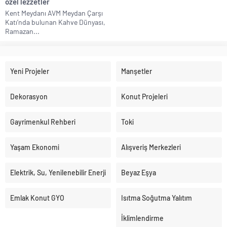
özel lezzetler
Kent Meydanı AVM Meydan Çarşı
Katı’nda bulunan Kahve Dünyası,
Ramazan...
Yeni Projeler
Manşetler
Dekorasyon
Konut Projeleri
Gayrimenkul Rehberi
Toki
Yaşam Ekonomi
Alışveriş Merkezleri
Elektrik, Su, Yenilenebilir Enerji
Beyaz Eşya
Emlak Konut GYO
Isıtma Soğutma Yalıtım
İklimlendirme