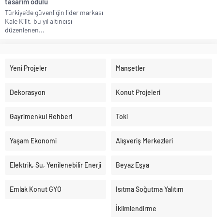
tasarım ödülü
Türkiye’de güvenliğin lider markası
Kale Kilit, bu yıl altıncısı
düzenlenen...
Yeni Projeler
Manşetler
Dekorasyon
Konut Projeleri
Gayrimenkul Rehberi
Toki
Yaşam Ekonomi
Alışveriş Merkezleri
Elektrik, Su, Yenilenebilir Enerji
Beyaz Eşya
Emlak Konut GYO
Isıtma Soğutma Yalıtım
İklimlendirme