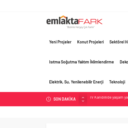
Yeni Projeler
Konut Projeleri
Sektörel H
Isıtma Soğutma Yalıtım İklimlendirme
Dek
Elektrik, Su, Yenilenebilir Enerji
Teknoloji
İV Kandilli’de yaşam y
SON DAKİKA
OYAK Çimento, jeopolit
çeyreğinde olumlu pe
Geberit Info Showroom,
Çimko, stratejik pazar