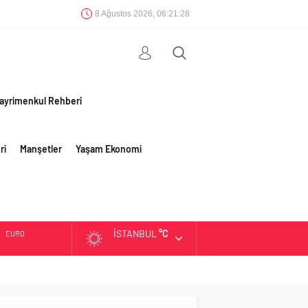
8 Ağustos 2026, 06:21:29
ayrimenkul Rehberi
ri
Manşetler
Yaşam Ekonomi
İSTANBUL
°C
EURO
ALTIN
BIST