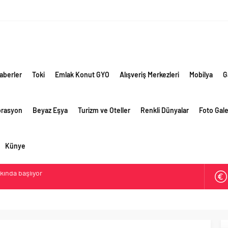
aberler
Toki
Emlak Konut GYO
Alışveriş Merkezleri
Mobilya
G
orasyon
Beyaz Eşya
Turizm ve Oteller
Renkli Dünyalar
Foto Gale
Künye
akında başlıyor
ik risklere ve maliyet baskısına rağmen 2026’nın ikinci
rformansını sürdürdü
 yaklaşık 300 sektör profesyonelini ağırladı
lama vizyonuyla bayilerinin kurumsal gelişimini destekliyor