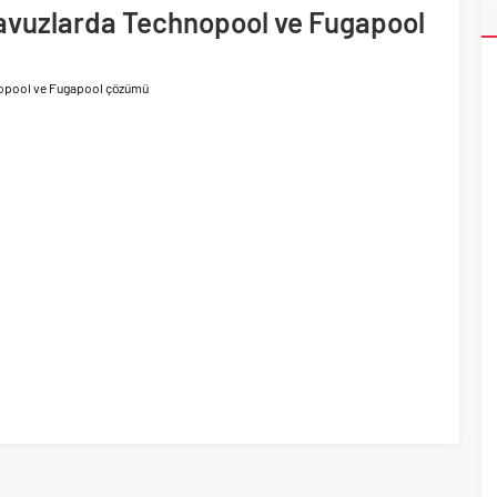
ri’nin ilk yüksek hızlı demiryolu projesine Kalyon İnşaat imzası
havuzlarda Technopool ve Fugapool
nopool ve Fugapool çözümü