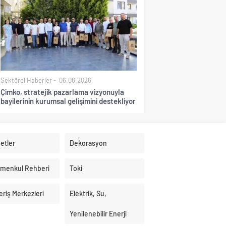
Sektörel Haberler
06.08.2026
Çimko, stratejik pazarlama vizyonuyla
bayilerinin kurumsal gelişimini destekliyor
etler
Dekorasyon
imenkul Rehberi
Toki
eriş Merkezleri
Elektrik, Su,
Yenilenebilir Enerji