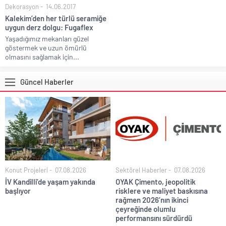
Dekorasyon
14.06.2017
Kalekim’den her türlü seramiğe
uygun derz dolgu: Fugaflex
Yaşadığımız mekanları güzel
göstermek ve uzun ömürlü
olmasını sağlamak için...
Güncel Haberler
Konut Projeleri
07.08.2026
Sektörel Haberler
07.08.2026
İV Kandilli’de yaşam yakında
OYAK Çimento, jeopolitik
başlıyor
risklere ve maliyet baskısına
rağmen 2026’nın ikinci
çeyreğinde olumlu
performansını sürdürdü