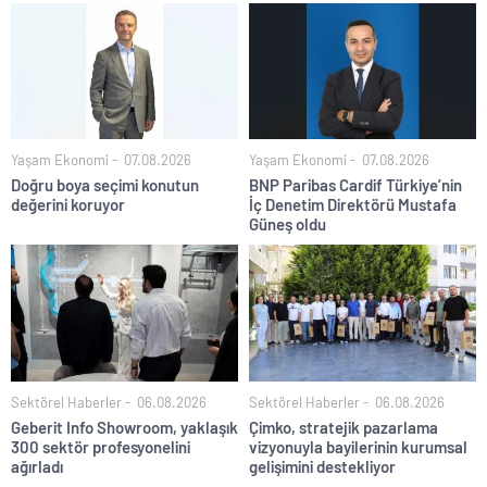
Yaşam Ekonomi
07.08.2026
Yaşam Ekonomi
07.08.2026
Doğru boya seçimi konutun
BNP Paribas Cardif Türkiye’nin
değerini koruyor
İç Denetim Direktörü Mustafa
Güneş oldu
Sektörel Haberler
06.08.2026
Sektörel Haberler
06.08.2026
Geberit Info Showroom, yaklaşık
Çimko, stratejik pazarlama
300 sektör profesyonelini
vizyonuyla bayilerinin kurumsal
ağırladı
gelişimini destekliyor