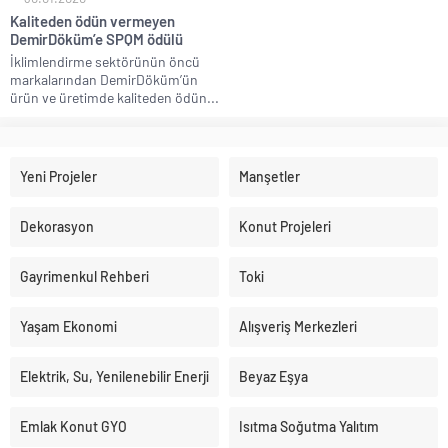
Kaliteden ödün vermeyen
DemirDöküm’e SPQM ödülü
İklimlendirme sektörünün öncü
markalarından DemirDöküm’ün
ürün ve üretimde kaliteden ödün...
Yeni Projeler
Manşetler
Dekorasyon
Konut Projeleri
Gayrimenkul Rehberi
Toki
Yaşam Ekonomi
Alışveriş Merkezleri
Elektrik, Su, Yenilenebilir Enerji
Beyaz Eşya
Emlak Konut GYO
Isıtma Soğutma Yalıtım