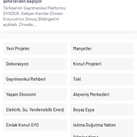
şehirlerden başlıyor
Türkiye’nin Gayrimenkul Platformu
GYODER, Gelişen Kentler Zirvesi-
Erzurum’un Sonuç Bildirgesi’ni
açıkladı. Zirvede...
Yeni Projeler
Manşetler
Dekorasyon
Konut Projeleri
Gayrimenkul Rehberi
Toki
Yaşam Ekonomi
Alışveriş Merkezleri
Elektrik, Su, Yenilenebilir Enerji
Beyaz Eşya
Emlak Konut GYO
Isıtma Soğutma Yalıtım