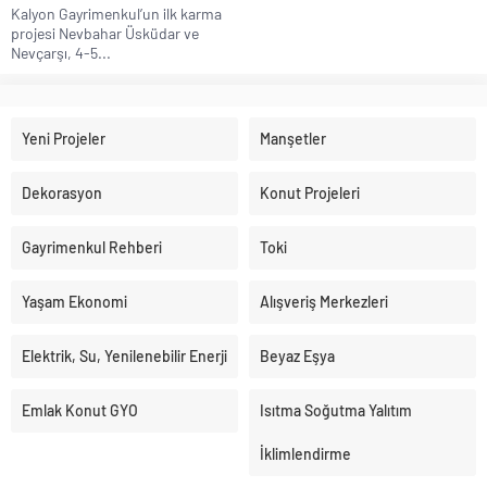
Kalyon Gayrimenkul’un ilk karma
projesi Nevbahar Üsküdar ve
Nevçarşı, 4-5...
Yeni Projeler
Manşetler
Dekorasyon
Konut Projeleri
Gayrimenkul Rehberi
Toki
Yaşam Ekonomi
Alışveriş Merkezleri
Elektrik, Su, Yenilenebilir Enerji
Beyaz Eşya
Emlak Konut GYO
Isıtma Soğutma Yalıtım
İklimlendirme