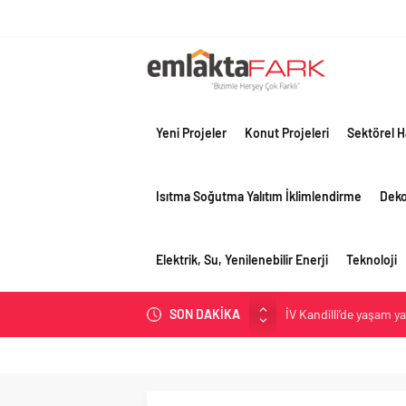
Yeni Projeler
Konut Projeleri
Sektörel H
Isıtma Soğutma Yalıtım İklimlendirme
Dek
Elektrik, Su, Yenilenebilir Enerji
Teknoloji
İV Kandilli’de yaşam y
SON DAKİKA
OYAK Çimento, jeopolit
çeyreğinde olumlu pe
Geberit Info Showroom,
Çimko, stratejik pazar