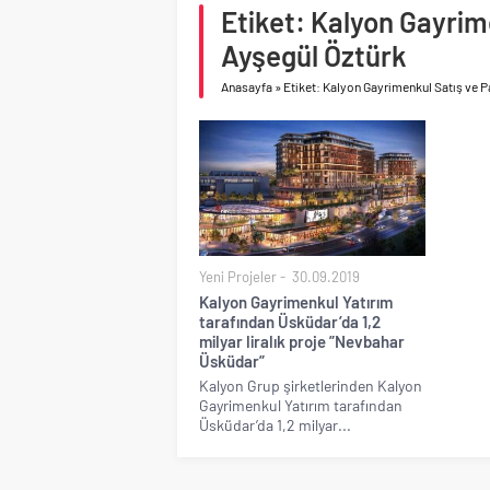
Etiket: Kalyon Gayri
Birleşik Arap Emirlikle
Ayşegül Öztürk
Anasayfa
»
Etiket: Kalyon Gayrimenkul Satış ve 
Yeni Projeler
30.09.2019
Kalyon Gayrimenkul Yatırım
tarafından Üsküdar’da 1,2
milyar liralık proje ”Nevbahar
Üsküdar”
Kalyon Grup şirketlerinden Kalyon
Gayrimenkul Yatırım tarafından
Üsküdar’da 1,2 milyar...