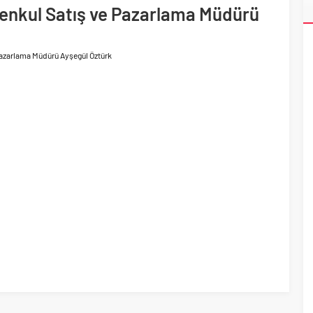
menkul Satış ve Pazarlama Müdürü
ri’nin ilk yüksek hızlı demiryolu projesine Kalyon İnşaat imzası
Pazarlama Müdürü Ayşegül Öztürk