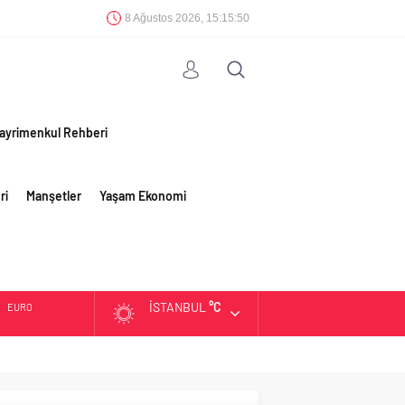
8 Ağustos 2026, 15:15:50
ayrimenkul Rehberi
ri
Manşetler
Yaşam Ekonomi
İSTANBUL
°C
EURO
ALTIN
BIST