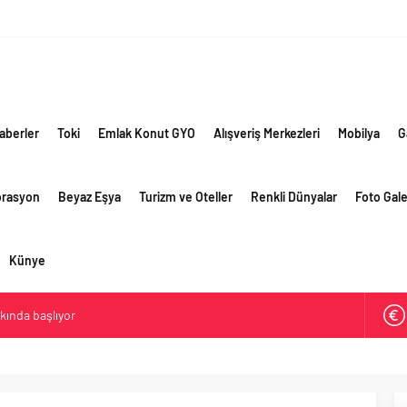
aberler
Toki
Emlak Konut GYO
Alışveriş Merkezleri
Mobilya
G
orasyon
Beyaz Eşya
Turizm ve Oteller
Renkli Dünyalar
Foto Gale
Künye
akında başlıyor
ik risklere ve maliyet baskısına rağmen 2026’nın ikinci
rformansını sürdürdü
 yaklaşık 300 sektör profesyonelini ağırladı
lama vizyonuyla bayilerinin kurumsal gelişimini destekliyor