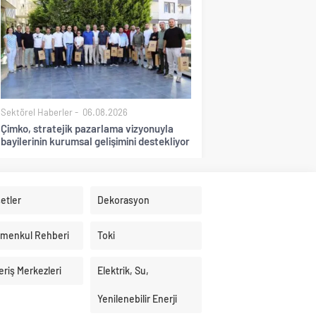
Sektörel Haberler
06.08.2026
Çimko, stratejik pazarlama vizyonuyla
bayilerinin kurumsal gelişimini destekliyor
etler
Dekorasyon
imenkul Rehberi
Toki
eriş Merkezleri
Elektrik, Su,
Yenilenebilir Enerji