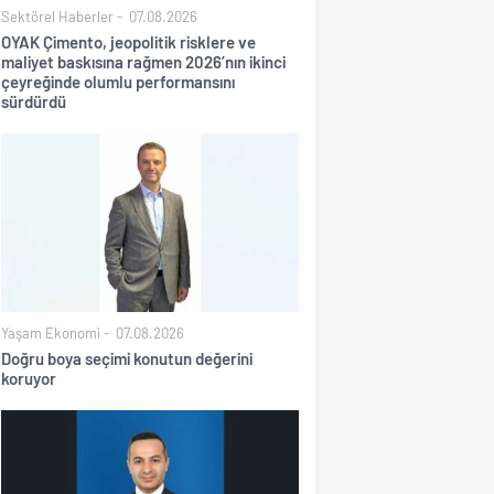
Sektörel Haberler
07.08.2026
OYAK Çimento, jeopolitik risklere ve
maliyet baskısına rağmen 2026’nın ikinci
çeyreğinde olumlu performansını
sürdürdü
Yaşam Ekonomi
07.08.2026
Doğru boya seçimi konutun değerini
koruyor