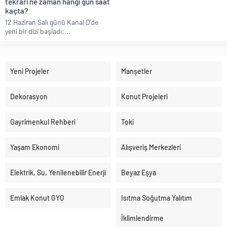
tekrarı ne zaman hangi gün saat
kaçta?
12 Haziran Salı günü Kanal D’de
yeni bir dizi başladı:...
Yeni Projeler
Manşetler
Dekorasyon
Konut Projeleri
Gayrimenkul Rehberi
Toki
Yaşam Ekonomi
Alışveriş Merkezleri
Elektrik, Su, Yenilenebilir Enerji
Beyaz Eşya
Emlak Konut GYO
Isıtma Soğutma Yalıtım
İklimlendirme