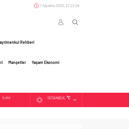
7 Ağustos 2026, 17:23:34
ayrimenkul Rehberi
ri
Manşetler
Yaşam Ekonomi
İSTANBUL
°C
EURO
ALTIN
BIST