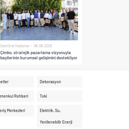
Sektörel Haberler
06.08.2026
Çimko, stratejik pazarlama vizyonuyla
bayilerinin kurumsal gelişimini destekliyor
etler
Dekorasyon
imenkul Rehberi
Toki
eriş Merkezleri
Elektrik, Su,
Yenilenebilir Enerji