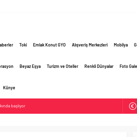
aberler
Toki
Emlak Konut GYO
Alışveriş Merkezleri
Mobilya
G
orasyon
Beyaz Eşya
Turizm ve Oteller
Renkli Dünyalar
Foto Gale
Künye
akında başlıyor
ik risklere ve maliyet baskısına rağmen 2026’nın ikinci
rformansını sürdürdü
 yaklaşık 300 sektör profesyonelini ağırladı
lama vizyonuyla bayilerinin kurumsal gelişimini destekliyor