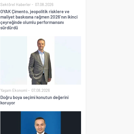
Sektörel Haberler
07.08.2026
OYAK Çimento, jeopolitik risklere ve
maliyet baskısına rağmen 2026’nın ikinci
çeyreğinde olumlu performansını
sürdürdü
Yaşam Ekonomi
07.08.2026
Doğru boya seçimi konutun değerini
koruyor