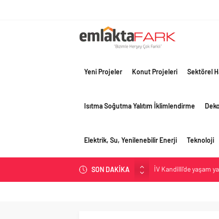
Yeni Projeler
Konut Projeleri
Sektörel H
Isıtma Soğutma Yalıtım İklimlendirme
Dek
Elektrik, Su, Yenilenebilir Enerji
Teknoloji
İV Kandilli’de yaşam y
SON DAKİKA
OYAK Çimento, jeopolit
çeyreğinde olumlu pe
Geberit Info Showroom,
Çimko, stratejik pazar