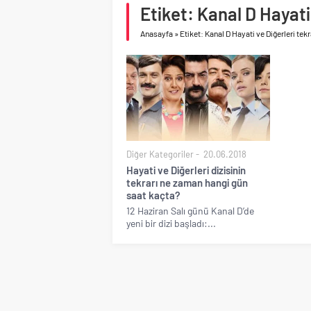
Etiket: Kanal D Hayati 
Birleşik Arap Emirlikle
Anasayfa
»
Etiket: Kanal D Hayati ve Diğerleri tekr
Diğer Kategoriler
20.06.2018
Hayati ve Diğerleri dizisinin
tekrarı ne zaman hangi gün
saat kaçta?
12 Haziran Salı günü Kanal D’de
yeni bir dizi başladı:...