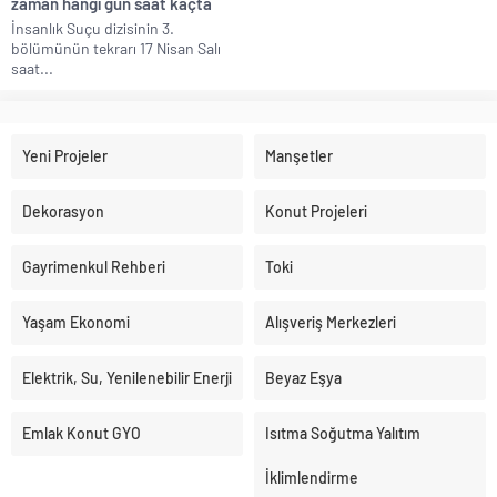
zaman hangi gün saat kaçta
İnsanlık Suçu dizisinin 3.
bölümünün tekrarı 17 Nisan Salı
saat...
Yeni Projeler
Manşetler
Dekorasyon
Konut Projeleri
Gayrimenkul Rehberi
Toki
Yaşam Ekonomi
Alışveriş Merkezleri
Elektrik, Su, Yenilenebilir Enerji
Beyaz Eşya
Emlak Konut GYO
Isıtma Soğutma Yalıtım
İklimlendirme