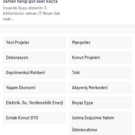
zaman hangi gün saat kaçta
İnsanlık Suçu dizisinin 3.
bölümünün tekrarı 17 Nisan Salı
saat...
Yeni Projeler
Manşetler
Dekorasyon
Konut Projeleri
Gayrimenkul Rehberi
Toki
Yaşam Ekonomi
Alışveriş Merkezleri
Elektrik, Su, Yenilenebilir Enerji
Beyaz Eşya
Emlak Konut GYO
Isıtma Soğutma Yalıtım
İklimlendirme