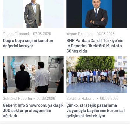
Yaşam Ekonomi
07.08.2026
Yaşam Ekonomi
07.08.2026
Doğru boya seçimi konutun
BNP Paribas Cardif Türkiye’nin
değerini koruyor
İç Denetim Direktörü Mustafa
Güneş oldu
Sektörel Haberler
06.08.2026
Sektörel Haberler
06.08.2026
Geberit Info Showroom, yaklaşık
Çimko, stratejik pazarlama
300 sektör profesyonelini
vizyonuyla bayilerinin kurumsal
ağırladı
gelişimini destekliyor