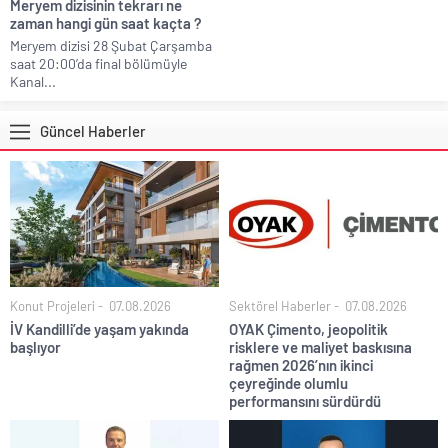
Meryem dizisinin tekrarı ne
zaman hangi gün saat kaçta ?
Meryem dizisi 28 Şubat Çarşamba
saat 20:00’da final bölümüyle
Kanal...
Güncel Haberler
Konut Projeleri
07.08.2026
Sektörel Haberler
07.08.2026
İV Kandilli’de yaşam yakında
OYAK Çimento, jeopolitik
başlıyor
risklere ve maliyet baskısına
rağmen 2026’nın ikinci
çeyreğinde olumlu
performansını sürdürdü