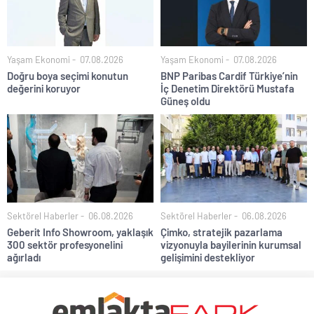
Yaşam Ekonomi
07.08.2026
Yaşam Ekonomi
07.08.2026
Doğru boya seçimi konutun
BNP Paribas Cardif Türkiye’nin
değerini koruyor
İç Denetim Direktörü Mustafa
Güneş oldu
Sektörel Haberler
06.08.2026
Sektörel Haberler
06.08.2026
Geberit Info Showroom, yaklaşık
Çimko, stratejik pazarlama
300 sektör profesyonelini
vizyonuyla bayilerinin kurumsal
ağırladı
gelişimini destekliyor