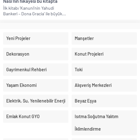
Nasi’nin hikayesi bu kitapta
İlk kitabı ‘Kanuni’nin Yahudi
Bankeri – Dona Gracia’ ile büyük...
Yeni Projeler
Manşetler
Dekorasyon
Konut Projeleri
Gayrimenkul Rehberi
Toki
Yaşam Ekonomi
Alışveriş Merkezleri
Elektrik, Su, Yenilenebilir Enerji
Beyaz Eşya
Emlak Konut GYO
Isıtma Soğutma Yalıtım
İklimlendirme