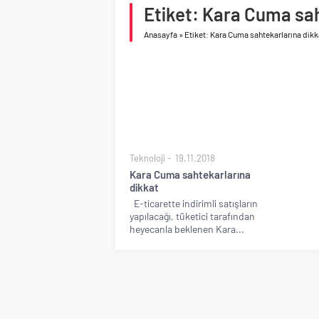
Etiket: Kara Cuma sa
asfalt şimdi de Kocaeli
Anasayfa
»
Etiket: Kara Cuma sahtekarlarına dikk
Teknoloji
19.11.2018
Kara Cuma sahtekarlarına
dikkat
E-ticarette indirimli satışların
yapılacağı, tüketici tarafından
heyecanla beklenen Kara...