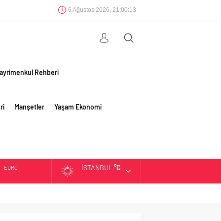
6 Ağustos 2026, 21:00:13
ayrimenkul Rehberi
ri
Manşetler
Yaşam Ekonomi
İSTANBUL
°C
EURO
ALTIN
BIST