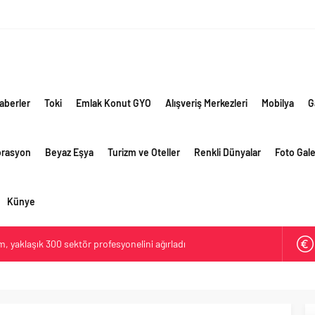
aberler
Toki
Emlak Konut GYO
Alışveriş Merkezleri
Mobilya
G
orasyon
Beyaz Eşya
Turizm ve Oteller
Renkli Dünyalar
Foto Gale
Künye
 yaklaşık 300 sektör profesyonelini ağırladı
lama vizyonuyla bayilerinin kurumsal gelişimini destekliyor
ri’nin ilk yüksek hızlı demiryolu projesine Kalyon İnşaat imzası
ehirlerine hem renk hem dayanım kazandırıyor
retim vizyonuyla geliştirilen cüruf bazlı yüksek performanslı