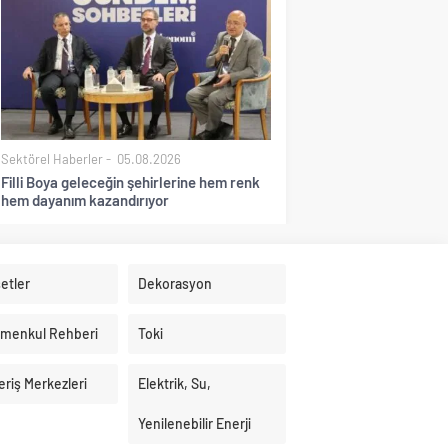
Sektörel Haberler
05.08.2026
Filli Boya geleceğin şehirlerine hem renk
hem dayanım kazandırıyor
etler
Dekorasyon
imenkul Rehberi
Toki
eriş Merkezleri
Elektrik, Su,
Yenilenebilir Enerji