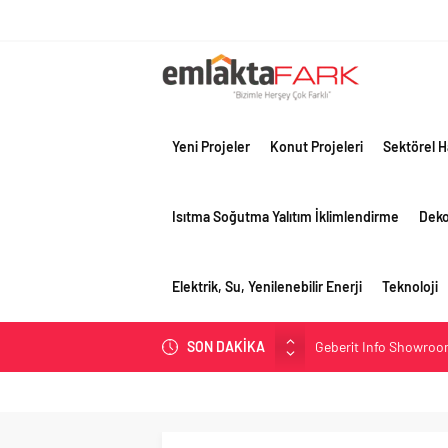
Yeni Projeler
Konut Projeleri
Sektörel H
Isıtma Soğutma Yalıtım İklimlendirme
Dek
Elektrik, Su, Yenilenebilir Enerji
Teknoloji
Geberit Info Showroom,
SON DAKİKA
Çimko, stratejik pazar
Birleşik Arap Emirlikle
Filli Boya geleceğin ş
Tosyalı’nın döngüsel ü