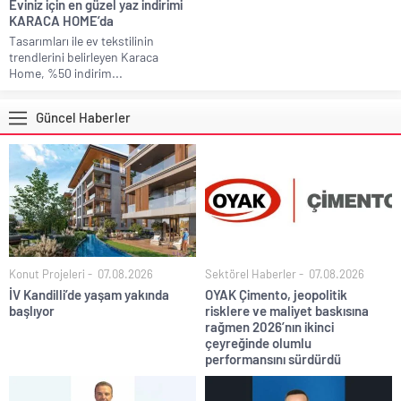
Eviniz için en güzel yaz indirimi
KARACA HOME’da
Tasarımları ile ev tekstilinin
trendlerini belirleyen Karaca
Home, %50 indirim...
Güncel Haberler
Konut Projeleri
07.08.2026
Sektörel Haberler
07.08.2026
İV Kandilli’de yaşam yakında
OYAK Çimento, jeopolitik
başlıyor
risklere ve maliyet baskısına
rağmen 2026’nın ikinci
çeyreğinde olumlu
performansını sürdürdü