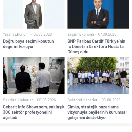
Yaşam Ekonomi
07.08.2026
Yaşam Ekonomi
07.08.2026
Doğru boya seçimi konutun
BNP Paribas Cardif Türkiye’nin
değerini koruyor
İç Denetim Direktörü Mustafa
Güneş oldu
Sektörel Haberler
06.08.2026
Sektörel Haberler
06.08.2026
Geberit Info Showroom, yaklaşık
Çimko, stratejik pazarlama
300 sektör profesyonelini
vizyonuyla bayilerinin kurumsal
ağırladı
gelişimini destekliyor