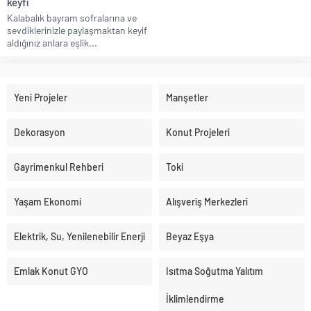
keyfi
Kalabalık bayram sofralarına ve
sevdiklerinizle paylaşmaktan keyif
aldığınız anlara eşlik...
Yeni Projeler
Manşetler
Dekorasyon
Konut Projeleri
Gayrimenkul Rehberi
Toki
Yaşam Ekonomi
Alışveriş Merkezleri
Elektrik, Su, Yenilenebilir Enerji
Beyaz Eşya
Emlak Konut GYO
Isıtma Soğutma Yalıtım
İklimlendirme