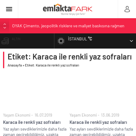
OYAK Çimento, jeopolitik risklere ve maliyet baskısına rağmen
2026’nın ikinci çeyreğinde olumlu performansını sürdürdü
İSTANBUL
°C
ALTIN
Geberit Info Showroom, yaklaşık 300 sektör profesyonelini
ağırladı
Etiket: Karaca ile renkli yaz sofraları
BIST
Çimko, stratejik pazarlama vizyonuyla bayilerinin kurumsal
gelişimini destekliyor
Anasayfa
»
Etiket: Karaca ile renkli yaz sofraları
DOLAR
Birleşik Arap Emirlikleri’nin ilk yüksek hızlı demiryolu projesine
Kalyon İnşaat imzası
EURO
İV Kandilli’de yaşam yakında başlıyor
Yaşam Ekonomi
16.07.2019
Yaşam Ekonomi
13.06.2019
Karaca ile renkli yaz sofraları
Karaca ile renkli yaz sofraları
Yaz ayları sevdiklerimizle daha fazla
Yaz ayları sevdiklerimizle daha fazla
zaman geçirebildiğimiz, uzakta
zaman geçirebildiğimiz, uzakta