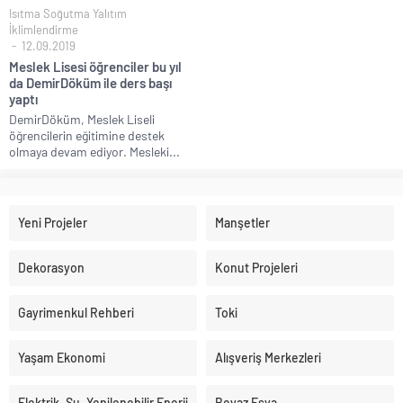
Isıtma Soğutma Yalıtım
İklimlendirme
12.09.2019
Meslek Lisesi öğrenciler bu yıl
da DemirDöküm ile ders başı
yaptı
DemirDöküm, Meslek Liseli
öğrencilerin eğitimine destek
olmaya devam ediyor. Mesleki...
Yeni Projeler
Manşetler
Dekorasyon
Konut Projeleri
Gayrimenkul Rehberi
Toki
Yaşam Ekonomi
Alışveriş Merkezleri
Elektrik, Su, Yenilenebilir Enerji
Beyaz Eşya