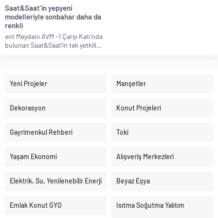
Saat&Saat’in yepyeni
modelleriyle sonbahar daha da
renkli
ent Meydanı AVM -1 Çarşı Katı’nda
bulunan Saat&Saat’in tek yetkili...
Yeni Projeler
Manşetler
Dekorasyon
Konut Projeleri
Gayrimenkul Rehberi
Toki
Yaşam Ekonomi
Alışveriş Merkezleri
Elektrik, Su, Yenilenebilir Enerji
Beyaz Eşya
Emlak Konut GYO
Isıtma Soğutma Yalıtım